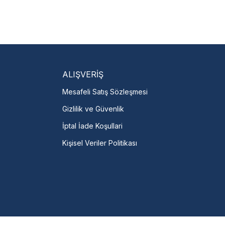
isi Bulun
servislere anında ulaşın.
talı →
ALIŞVERİŞ
Mesafeli Satış Sözleşmesi
Gizlilik ve Güvenlik
İptal İade Koşullari
Kişisel Veriler Politikası