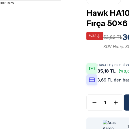
Hawk HA1012
Fırça 50x
3
%33
53,82 TL
KDV Hariç: 3
HAVALE / EFT FIY
35,18 TL
(%3,0
3,69 TL den baş