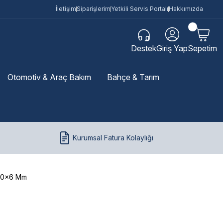
İletişim
Siparişlerim
Yetkili Servis Portalı
Hakkımızda
Destek
Giriş Yap
Sepetim
Otomotiv & Araç Bakım
Bahçe & Tarım
Kurumsal Fatura Kolaylığı
a 50x6 Mm