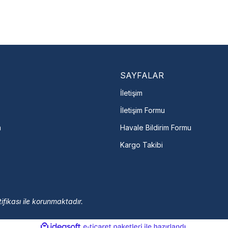
Nasıl Bulurum?
En Yakın Serv
Marka ve şehir seçerek yetkili 
arka Seç
İletişime Geç
Servis Por
SAYFALAR
İletişim
İletişim Formu
m
Havale Bildirim Formu
Kargo Takibi
ifikası ile korunmaktadır.
ile
ideasoft
e-