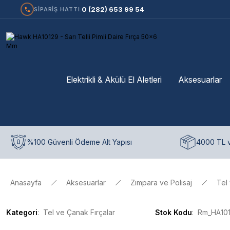
0 (282) 653 99 54
SİPARİŞ HATTI:
Elektrikli & Akülü El Aletleri
Aksesuarlar
%100 Güvenli Ödeme Alt Yapısı
4000 TL v
Anasayfa
Aksesuarlar
Zımpara ve Polisaj
Tel
Kategori
Tel ve Çanak Fırçalar
Stok Kodu
Rm_HA10