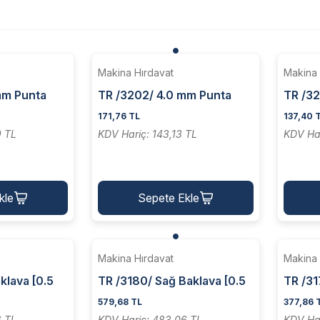
Makina Hırdavat
Makina 
mm Punta
TR /3202/ 4.0 mm Punta
TR /32
Tığı
Tığı
171,76 TL
137,40 
9 TL
KDV Hariç: 143,13 TL
KDV Har
kle
Sepete Ekle
Makina Hırdavat
Makina 
klava [0.5
TR /3180/ Sağ Baklava [0.5
TR /3
ater Elması
Radius] Torna Kater Elması
Patogr
579,68 TL
377,86 
6 TL
KDV Hariç: 483,06 TL
KDV Har