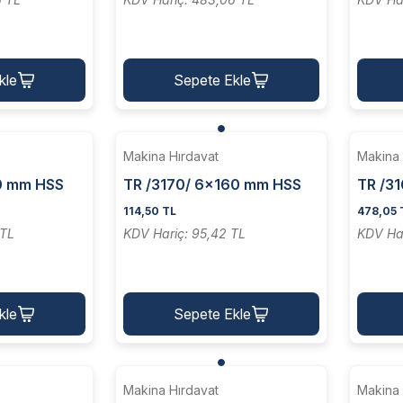
kle
Sepete Ekle
Makina Hırdavat
Makina 
60 mm HSS
TR /3170/ 6x160 mm HSS
TR /3
[ Yuvarlak ]
Patograf Kalemi [ Yuvarlak ]
HSS Tr
114,50 TL
478,05 
Zavyel
 TL
KDV Hariç: 95,42 TL
KDV Ha
kle
Sepete Ekle
Makina Hırdavat
Makina 