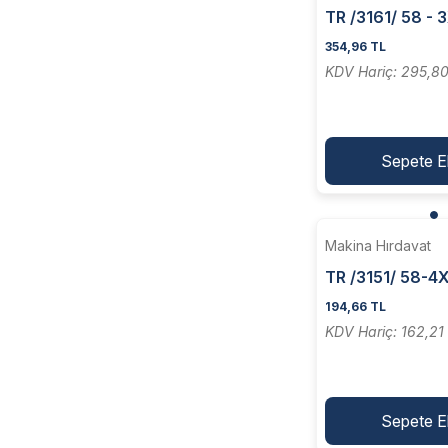
TR /3161/ 58 -
HSS Trapez Kesk
354,96 TL
Zavyeli ]
KDV Hariç: 295,8
Sepete E
Makina Hırdavat
TR /3151/ 58-
HSS Torna Kesk
194,66 TL
Yassı
KDV Hariç: 162,21
Sepete E