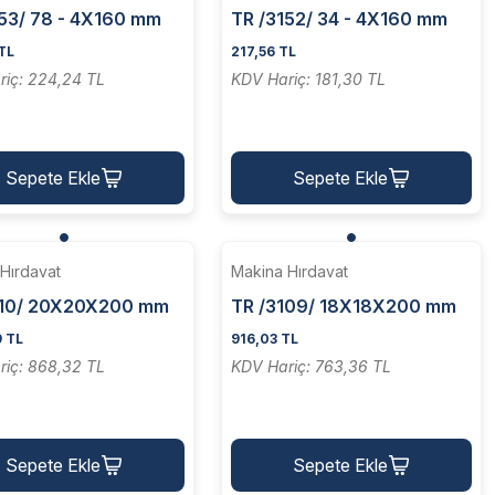
153/ 78 - 4X160 mm
TR /3152/ 34 - 4X160 mm
rna Keski Kalemi
HSS Torna Keski Kalemi
TL
217,56 TL
Yassı
riç: 224,24 TL
KDV Hariç: 181,30 TL
Sepete Ekle
Sepete Ekle
Hırdavat
Makina Hırdavat
110/ 20X20X200 mm
TR /3109/ 18X18X200 mm
rna Kalemi - 4 Köşeli
HSS Torna Kalemi - 4 Köşeli
9 TL
916,03 TL
riç: 868,32 TL
KDV Hariç: 763,36 TL
Sepete Ekle
Sepete Ekle