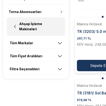
Torna Aksesuarları
Ahşap İşleme
Makina Hırdavat
Makineleri
TR /3203/ 5.0 
Tığı
297,71 TL
Tüm Markalar
KDV Hariç: 248,0
Tüm Fiyat Aralıkları
Sepete E
Filtre Seçenekleri
Makina Hırdavat
TR /3181/ Sol Ba
Radius] Torna K
579,68 TL
KDV Hariç: 483,0