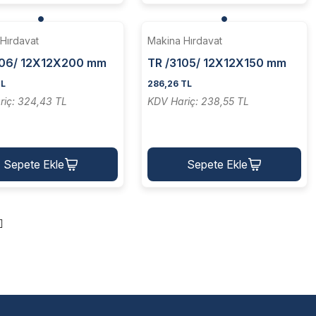
Hırdavat
Makina Hırdavat
106/ 12X12X200 mm
TR /3105/ 12X12X150 mm
rna Kalemi - 4 Köşeli
HSS Torna Kalemi - 4 Köşeli
TL
286,26 TL
riç: 324,43 TL
KDV Hariç: 238,55 TL
Sepete Ekle
Sepete Ekle