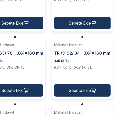
Sepete Ekle
Sepete Ekle
Hırdavat
Makina Hırdavat
163/ 78 - 3X4x160 mm
TR /3162/ 34 - 3X4x160 mm
apez Keski Kalemi [
HSS Trapez Keski Kalemi [
TL
435,12 TL
i ]
Zavyeli ]
riç: 398,38 TL
KDV Hariç: 362,60 TL
Sepete Ekle
Sepete Ekle
Hırdavat
Makina Hırdavat