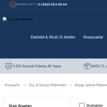
0 (282) 653 99 54
SİPARİŞ HATTI:
Elektrikli & Akülü El Aletleri
Aksesuarlar
%100 Güvenli Ödeme Alt Yapısı
4000 TL v
Anasayfa
Güç & Sanayi Makineleri
Ahşap İşleme Makine
Stoktakiler
Ürün Grupları