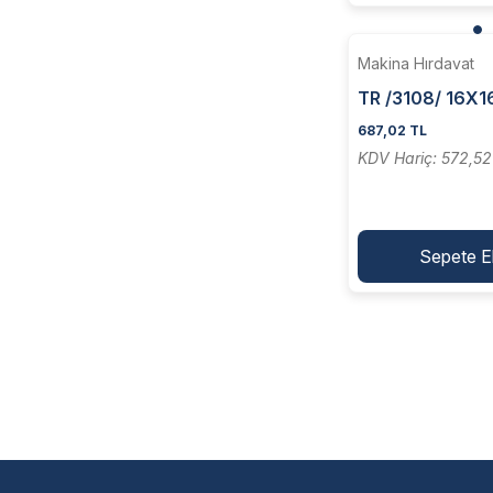
Makina Hırdavat
TR /3108/ 16X
HSS Torna Kalem
687,02 TL
KDV Hariç: 572,52
Sepete E