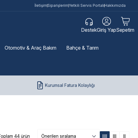
İletişim
Siparişlerim
Yetkili Servis Portalı
Hakkımızda
Destek
Giriş Yap
Sepetim
Otomotiv & Araç Bakım
Bahçe & Tarım
Kurumsal Fatura Kolaylığı
Toplam 44 ürün