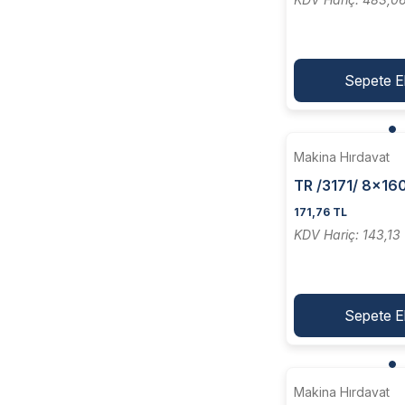
Sepete E
Makina Hırdavat
TR /3171/ 8x1
Patograf Kalemi 
171,76 TL
KDV Hariç: 143,13
Sepete E
Makina Hırdavat