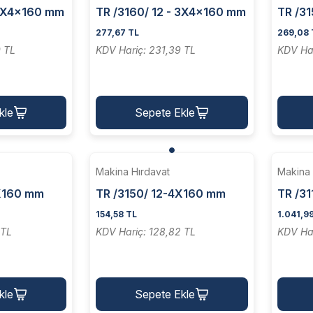
 3X4x160 mm
TR /3160/ 12 - 3X4x160 mm
TR /3
i Kalemi [
HSS Trapez Keski Kalemi [
HSS To
277,67 TL
269,08 
Zavyeli ]
Yassı
0 TL
KDV Hariç: 231,39 TL
KDV Ha
kle
Sepete Ekle
Makina Hırdavat
Makina 
4X160 mm
TR /3150/ 12-4X160 mm
TR /3
i Kalemi
HSS Torna Keski Kalemi
HSS To
154,58 TL
1.041,9
Yassı
 TL
KDV Hariç: 128,82 TL
KDV Ha
kle
Sepete Ekle