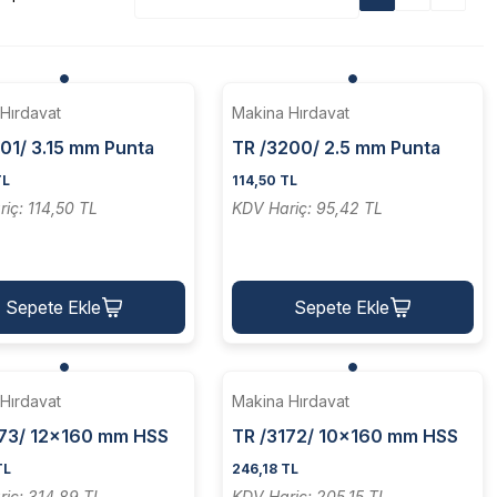
Hırdavat
Makina Hırdavat
01/ 3.15 mm Punta
TR /3200/ 2.5 mm Punta
Tığı
TL
114,50 TL
iç: 114,50 TL
KDV Hariç: 95,42 TL
Sepete Ekle
Sepete Ekle
Hırdavat
Makina Hırdavat
173/ 12x160 mm HSS
TR /3172/ 10x160 mm HSS
af Kalemi [ Yuvarlak ]
Patograf Kalemi [ Yuvarlak ]
TL
246,18 TL
iç: 314,89 TL
KDV Hariç: 205,15 TL