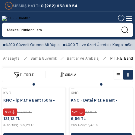
0 (282) 653 99 54
SİPARİŞ HATTI:
%100 Güvenli Ödeme Alt Yapısı
4000 TL ve üzeri Ücretsiz Kargo
Sert
Anasayfa
Sarf & Güvenlik
Bantlar ve Ambalaj
P.T.F.E. Bantla
FİLTRELE
SIRALA
KNC
KNC
KNC - İp P.t.f.e Bant 150m -
KNC - Detai̇ P.t.f.e Bant -
Dayanıklı ve Kullanışlı
0.075mm X 12mm X 10m
%23
169,20 TL
%23
8,46 TL
131,13 TL
6,56 TL
KDV Hariç: 109,28 TL
KDV Hariç: 5,46 TL