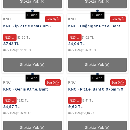
Stokta Yok
Stokta Yok
Tükendi
Tükendi
KNC
KNC
Son 0
Son 0
KNC - İp P.t.f.e Bant 80m -
KNC - Doğalgaz P.t.f.e. Bant
Yüksek Kalite ve Dayanıklılık
0,100mmx12mmx8m
%23
112,80 TL
%23
31,02 TL
87,42 TL
24,04 TL
KDV Hariç: 72,85 TL
KDV Hariç: 20,03 TL
Stokta Yok
Stokta Yok
Tükendi
Tükendi
KNC
KNC
Son 0
Son 0
KNC - Geniş P.t.f.e. Bant
KNC - P.t.f.e. Bant 0,075mm X
0,200mm X 19mm X 15m
12mm X 10m - Yüksek Kalite
%23
45,12 TL
%23
12,41 TL
34,97 TL
9,62 TL
KDV Hariç: 29,14 TL
KDV Hariç: 8,01 TL
Stokta Yok
Stokta Yok