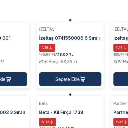
İZELTAŞ
İZELTA
0 001
İzeltaş 0741550006 6 Sıralı
İzelta
çlu Fırça
Tel Fırça Ağaç Saplı
Tel Fı
%18
%18
143,90 TL
118,00 TL
135,71 T
 TL
KDV Hariç: 98,33 TL
KDV Har
kle
Sepete Ekle
Beta
Partner
003 3 Sıralı
Beta - Kıl Fırça 1738
Partne
aplı
Pimli 
%33
%32