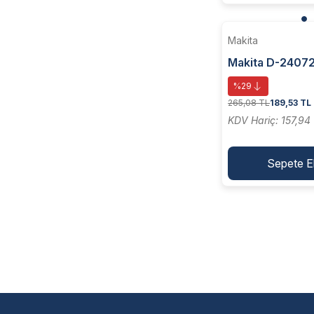
Makita
Makita D-24072
Fırça - Dalgalı Te
%29
60xm14x2 Mm
265,08 TL
189,53 TL
KDV Hariç: 157,94
Sepete E