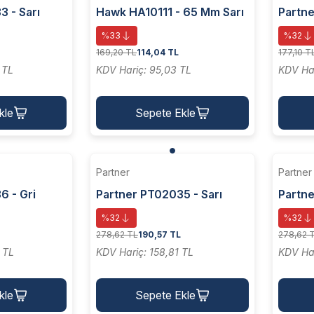
 - Sarı
Hawk HA10111 - 65 Mm Sarı
Partne
 Vidalı
Dalgali Telli M14 Vidalı Daire
Dalgalı
%33
%32
0 Mm
Fırça
Çanak
169,20 TL
114,04 TL
177,10 T
 TL
KDV Hariç: 95,03 TL
KDV Har
kle
Sepete Ekle
Partner
Partner
6 - Gri
Partner PT02035 - Sarı
Partne
4 Vidalı
Dalgalı Telli M14 Vidalı
Daire
%32
%32
 Mm
Çanak Fırça 125 Mm
278,62 TL
190,57 TL
278,62 
 TL
KDV Hariç: 158,81 TL
KDV Har
kle
Sepete Ekle