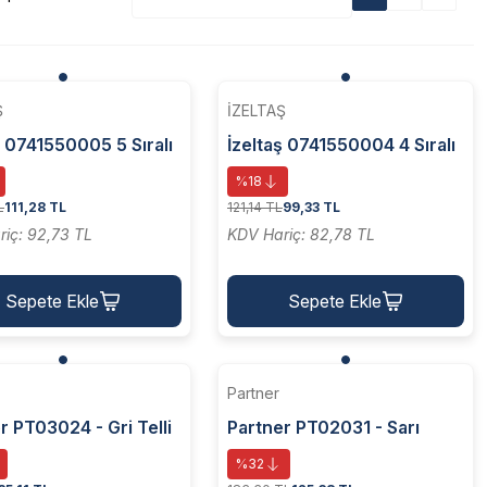
Ş
İZELTAŞ
ş 0741550005 5 Sıralı
İzeltaş 0741550004 4 Sıralı
rça Ağaç Saplı
Tel Fırça Ağaç Saplı
%18
L
111,28 TL
121,14 TL
99,33 TL
iç: 92,73 TL
KDV Hariç: 82,78 TL
Sepete Ekle
Sepete Ekle
Partner
r PT03024 - Gri Telli
Partner PT02031 - Sarı
Kalem Fırça 12 Mm
Dalgali Telli M14 Vidalı
%32
Çanak Fırça 80 Mm