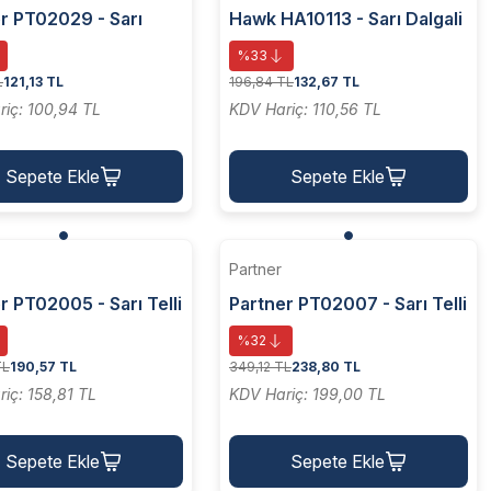
r PT02029 - Sarı
Hawk HA10113 - Sarı Dalgali
 Telli M14 Vidalı
Telli M14 Vidalı Daire Fırça
%33
 Fırça 75 Mm
75 Mm
L
121,13 TL
196,84 TL
132,67 TL
iç: 100,94 TL
KDV Hariç: 110,56 TL
Sepete Ekle
Sepete Ekle
Partner
r PT02005 - Sarı Telli
Partner PT02007 - Sarı Telli
 Fırça 150x25 Mm
Daire Fırça 178x25 Mm
%32
TL
190,57 TL
349,12 TL
238,80 TL
iç: 158,81 TL
KDV Hariç: 199,00 TL
Sepete Ekle
Sepete Ekle