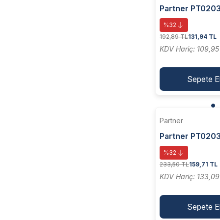
Partner PT02033
Dalgali Telli M14
%32
Çanak Fırça 10
192,89 TL
131,94 TL
KDV Hariç: 109,95
Sepete E
Partner
Partner PT0203
Burma Tellili M1
%32
Çanak Fırça 65
233,50 TL
159,71 TL
KDV Hariç: 133,09
Sepete E