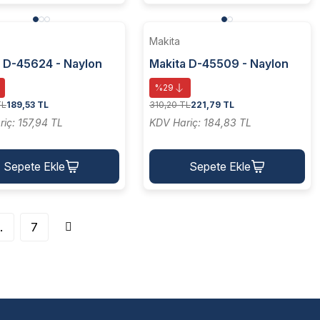
Makita
 D-45624 - Naylon
Makita D-45509 - Naylon
Fırça - 240 Kum 50x6
Çanak Fırça - 80 Kum 50x6
%29
Mm
TL
189,53 TL
310,20 TL
221,79 TL
iç: 157,94 TL
KDV Hariç: 184,83 TL
Sepete Ekle
Sepete Ekle
.
7