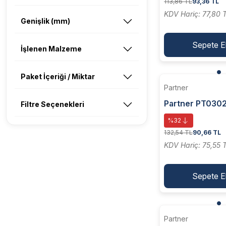
113,86 TL
93,36 TL
KDV Hariç: 77,80 
Genişlik (mm)
Sepete E
İşlenen Malzeme
Paket İçeriği / Miktar
Partner
Partner PT0302
Filtre Seçenekleri
Burma Tellı Dair
%32
75xm10
132,54 TL
90,66 TL
KDV Hariç: 75,55 
Sepete E
Partner