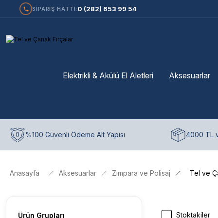
0 (282) 653 99 54
SİPARİŞ HATTI:
Elektrikli & Akülü El Aletleri
Aksesuarlar
%100 Güvenli Ödeme Alt Yapısı
4000 TL v
Anasayfa
Aksesuarlar
Zımpara ve Polisaj
Tel ve Ç
Stoktakiler
Ürün Grupları