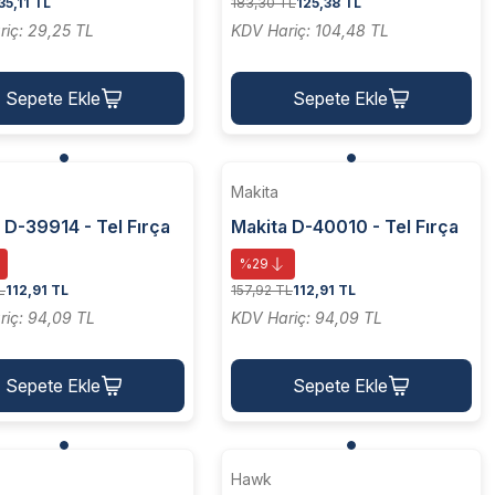
35,11 TL
183,30 TL
125,38 TL
iç: 29,25 TL
KDV Hariç: 104,48 TL
Sepete Ekle
Sepete Ekle
Makita
 D-39914 - Tel Fırça
Makita D-40010 - Tel Fırça
Mm - D-39914
19x6 Mm - D-40010
%29
L
112,91 TL
157,92 TL
112,91 TL
iç: 94,09 TL
KDV Hariç: 94,09 TL
Sepete Ekle
Sepete Ekle
Hawk