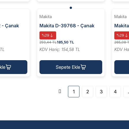
Makita
Makita
 - Çanak
Makita D-39768 - Çanak
Makita
lli
Fırça - Dalgali Telli (sarı)
Daire 
%29
%29
75xm14x2 Mm
Mm
259,44 TL
185,50 TL
265,08 
 TL
KDV Hariç: 154,58 TL
KDV Har
kle
Sepete Ekle
1
2
3
4
.