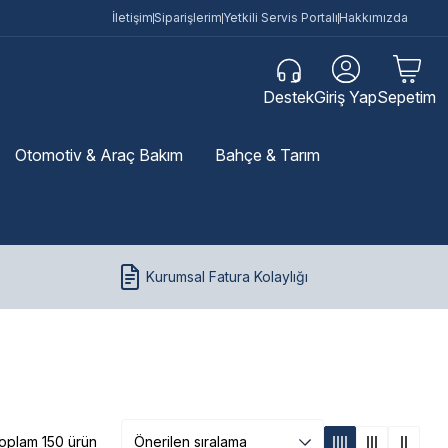
İletişim
Siparişlerim
Yetkili Servis Portalı
Hakkımızda
Destek
Giriş Yap
Sepetim
Otomotiv & Araç Bakım
Bahçe & Tarım
Kurumsal Fatura Kolaylığı
oplam 150 ürün