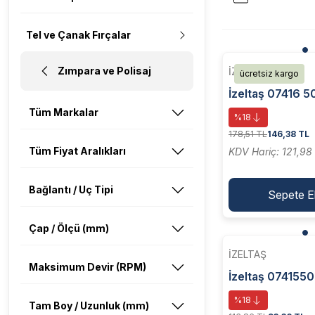
Tel ve Çanak Fırçalar
Zımpara ve Polisaj
İZELTAŞ
ücretsiz kargo
İzeltaş 07416 5
270mm Kıvrık U
Tüm Markalar
%18
Plastik Saplı
178,51 TL
146,38 TL
Tüm Fiyat Aralıkları
KDV Hariç: 121,98
Bağlantı / Uç Tipi
Sepete E
Çap / Ölçü (mm)
İZELTAŞ
Maksimum Devir (RPM)
İzeltaş 0741550
Tel Fırça Ağaç S
%18
Tam Boy / Uzunluk (mm)