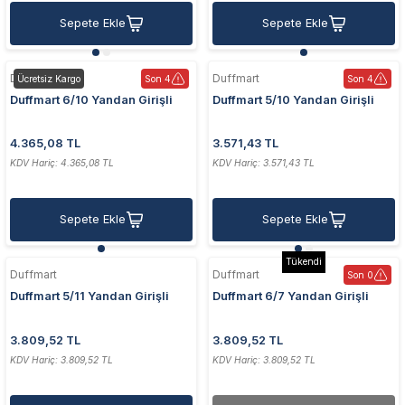
Sepete Ekle
Sepete Ekle
Duffmart
Duffmart
Ücretsiz Kargo
Son 4
Son 4
Duffmart 6/10 Yandan Girişli
Duffmart 5/10 Yandan Girişli
60x100 cm Beyaz Havlupan
50x100 cm Antrasit Havlupan
4.365,08 TL
3.571,43 TL
KDV Hariç: 4.365,08 TL
KDV Hariç: 3.571,43 TL
Sepete Ekle
Sepete Ekle
Tükendi
Duffmart
Duffmart
Son 0
Duffmart 5/11 Yandan Girişli
Duffmart 6/7 Yandan Girişli
50x110 cm Antrasit Havlupan
60x70 cm Beyaz Havlupan
3.809,52 TL
3.809,52 TL
KDV Hariç: 3.809,52 TL
KDV Hariç: 3.809,52 TL