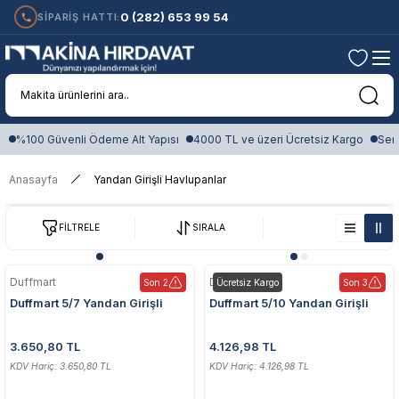
0 (282) 653 99 54
SİPARİŞ HATTI:
%100 Güvenli Ödeme Alt Yapısı
4000 TL ve üzeri Ücretsiz Kargo
Sert
Anasayfa
Yandan Girişli Havlupanlar
FİLTRELE
SIRALA
Duffmart
Duffmart
Son 2
Ücretsiz Kargo
Son 3
Duffmart 5/7 Yandan Girişli
Duffmart 5/10 Yandan Girişli
50x70 cm Beyaz Havlupan
50x100 cm Beyaz Havlupan
3.650,80 TL
4.126,98 TL
KDV Hariç: 3.650,80 TL
KDV Hariç: 4.126,98 TL