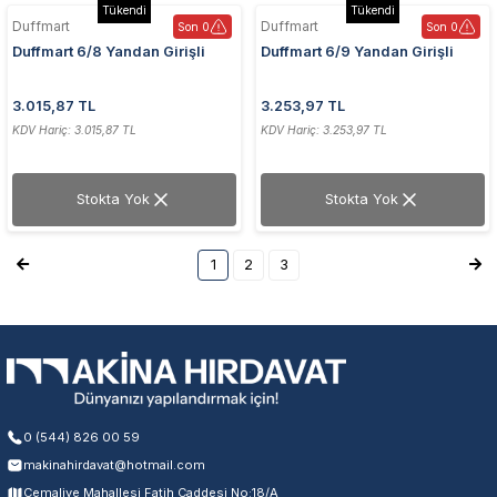
Tükendi
Tükendi
Duffmart
Duffmart
Son 0
Son 0
Duffmart 6/8 Yandan Girişli
Duffmart 6/9 Yandan Girişli
60x80 cm Beyaz Havlupan
60x90 cm Beyaz Havlupan
3.015,87 TL
3.253,97 TL
KDV Hariç: 3.015,87 TL
KDV Hariç: 3.253,97 TL
Stokta Yok
Stokta Yok
1
2
3
0 (544) 826 00 59
makinahirdavat@hotmail.com
Cemaliye Mahallesi Fatih Caddesi No:18/A