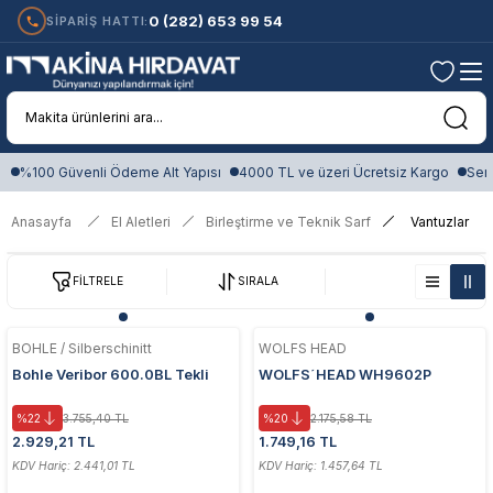
0 (282) 653 99 54
SİPARİŞ HATTI:
%100 Güvenli Ödeme Alt Yapısı
4000 TL ve üzeri Ücretsiz Kargo
Sert
Anasayfa
El Aletleri
Birleştirme ve Teknik Sarf
Vantuzlar
FİLTRELE
SIRALA
BOHLE / Silberschinitt
WOLFS HEAD
Bohle Veribor 600.0BL Tekli
WOLFS´HEAD WH9602P
Vantuz
ESNEK KOLLU OTO CAM
VANTUZU
%22
3.755,40 TL
%20
2.175,58 TL
2.929,21 TL
1.749,16 TL
KDV Hariç: 2.441,01 TL
KDV Hariç: 1.457,64 TL