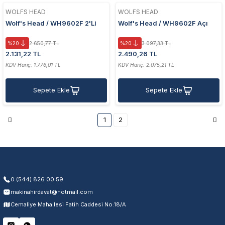
WOLFS HEAD
WOLFS HEAD
Wolf's Head / WH9602F 2'Li
Wolf's Head / WH9602F Açı
Plastik Gövdeli Vantuz Takımı
Ayarlı 2'Li Plastik Gövde
%20
2.650,77 TL
%20
3.097,33 TL
2.131,22 TL
2.490,26 TL
KDV Hariç: 1.776,01 TL
KDV Hariç: 2.075,21 TL
Sepete Ekle
Sepete Ekle
1
2
0 (544) 826 00 59
makinahirdavat@hotmail.com
Cemaliye Mahallesi Fatih Caddesi No:18/A