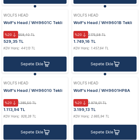
WOLFS HEAD
WOLFS HEAD
Wolf's Head / WH9601C Tekli
Wolf's Head / WH9601B Tekli
Plastik Gövdeli Vantuz 20Kg
Aluminyum Gövdeli Vantuz
20Kg
%20
658,40 TL
%20
2.175,58 TL
529,35 TL
1.749,16 TL
KDV Hariç: 441,13 TL
KDV Hariç: 1.457,64 TL
Sepete Ekle
Sepete Ekle
WOLFS HEAD
WOLFS HEAD
Wolf's Head / WH9601G Tekli
Wolf's Head / WH9601HP8A
Çok Amaçlı Vantuz
Head Tekli Pompalı Plastik
Gövde Vantuz 85 Kg
%20
1.385,50 TL
%20
3.979,01 TL
1.113,94 TL
3.199,13 TL
KDV Hariç: 928,28 TL
KDV Hariç: 2.665,94 TL
Sepete Ekle
Sepete Ekle