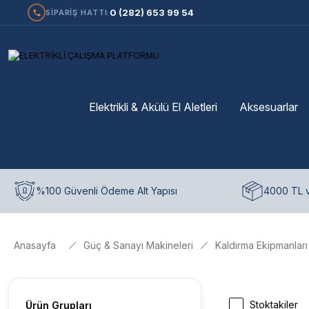
0 (282) 653 99 54
SİPARİŞ HATTI:
Elektrikli & Akülü El Aletleri
Aksesuarlar
%100 Güvenli Ödeme Alt Yapısı
4000 TL v
Anasayfa
Güç & Sanayi Makineleri
Kaldırma Ekipmanları
Stoktakiler
Ürün Grupları