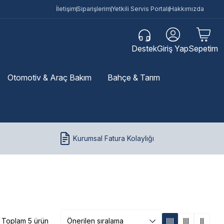
İletişim
Siparişlerim
Yetkili Servis Portalı
Hakkımızda
Destek
Giriş Yap
Sepetim
Otomotiv & Araç Bakım
Bahçe & Tarım
Kurumsal Fatura Kolaylığı
Toplam 5 ürün