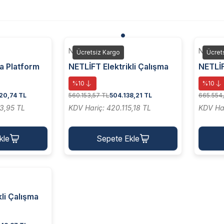
NETLİFT
NETLİF
Ücretsiz Kargo
Ücret
ma Platform
NETLİFT Elektrikli Çalışma
NETLİF
ALIŞMA
Platform (ÇİFT DİREK
Platfo
%10
%10
-DMAP 12)
ÇALIŞMA PLATFORMU NL-
ÇALIŞ
20,74 TL
560.153,57 TL
504.138,21 TL
665.554
DMAP 10)
DMAP 
3,95 TL
KDV Hariç: 420.115,18 TL
KDV Har
kle
Sepete Ekle
kli Çalışma
DİREK
FORMU NL-