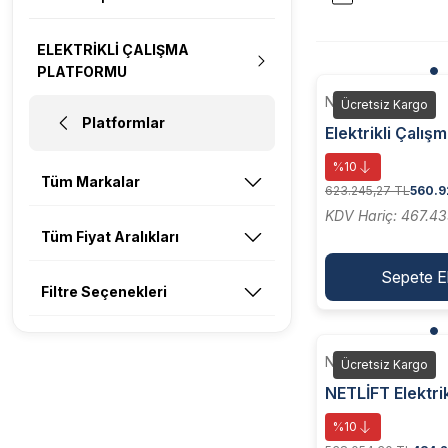
ELEKTRİKLİ ÇALIŞMA
PLATFORMU
NETLİFT
Ücretsiz Kargo
Platformlar
Elektrikli Çalış
(ÇİFT DİREK Ç
%10
PLATFORMU NL
Tüm Markalar
623.245,27 TL
560.9
KDV Hariç: 467.43
Tüm Fiyat Aralıkları
Sepete E
Filtre Seçenekleri
NETLİFT
Ücretsiz Kargo
NETLİFT Elektri
Platform (TEK 
%10
ÇALIŞMA PLAT