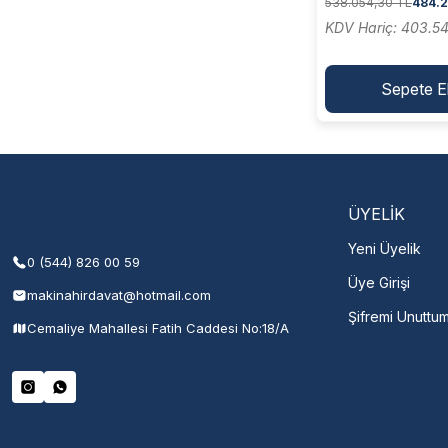
538.054,30 TL
484.2
SMAP 8.0-1)
KDV Hariç: 403.5
Sepete E
ÜYELİK
Yeni Üyelik
0 (544) 826 00 59
Üye Girişi
makinahirdavat@hotmail.com
Şifremi Unuttu
Cemaliye Mahallesi Fatih Caddesi No:18/A