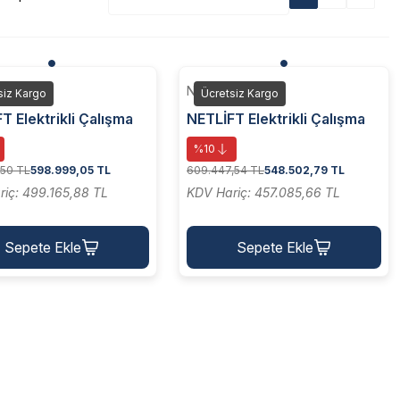
T
NETLİFT
siz Kargo
Ücretsiz Kargo
T Elektrikli Çalışma
NETLİFT Elektrikli Çalışma
rm (ÇİFT DİREK
Platform (TEK DİREK
%10
MA PLATFORMU NL-
ÇALIŞMA PLATFORMU NL-
,50 TL
598.999,05 TL
609.447,54 TL
548.502,79 TL
12.0-1)
SMAP 10.0-1)
iç: 499.165,88 TL
KDV Hariç: 457.085,66 TL
Sepete Ekle
Sepete Ekle