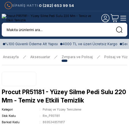
0 (282) 653 99 54
SİPARİŞ HATTI:
%100 Güvenli Ödeme Alt Yapısı
4000 TL ve üzeri Ücretsiz Kargo
Sert
Anasayfa
Aksesuarlar
Zımpara ve Polisaj
Polisaj ve Yü
Procut PR51181 - Yüzey Silme Pedi Sulu 220
Mm - Temiz ve Etkili Temizlik
Kategori
Polisaj ve Yüzey Temizleme
Stok Kodu
Rm_PR51181
Barkod Kodu
8695348511817