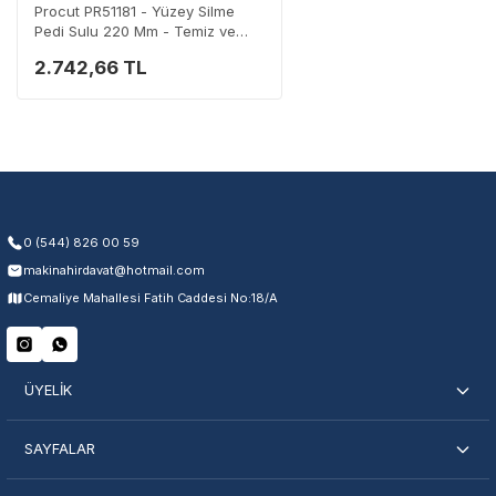
Procut PR51181 - Yüzey Silme
Pedi Sulu 220 Mm - Temiz ve
Etkili Temizlik
2.742,66 TL
Garanti Kapsamı
Üretim ve malzeme hataları
Ücretsiz onarım veya değişim
Yetkili servis ağı desteği
Kullanıcı hatası ve fiziksel hasar hariçtir. Fatura ibrazı zorunludur.
0 (544) 826 00 59
makinahirdavat@hotmail.com
Servisi Nasıl Bulurum?
Cemaliye Mahallesi Fatih Caddesi No:18/A
Şehir Seç
Marka Seç
İletişime Geç
ÜYELİK
SAYFALAR