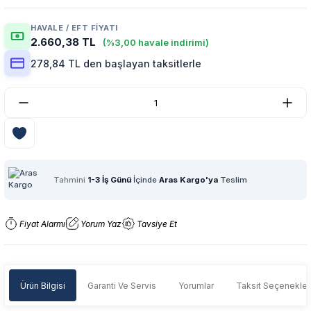
HAVALE / EFT FIYATI
2.660,38 TL
(%3,00 havale indirimi)
278,84 TL den başlayan taksitlerle
Tahmini
1-3 İş Günü
İçinde
Aras Kargo'ya
Teslim
Fiyat Alarmı
Yorum Yaz
Tavsiye Et
Ürün Bilgisi
Garanti Ve Servis
Yorumlar
Taksit Seçenekler