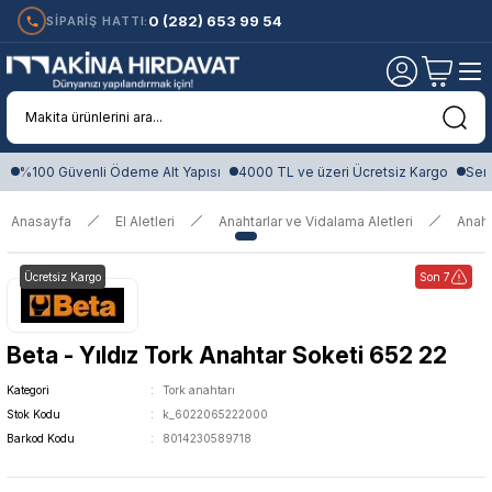
0 (282) 653 99 54
SİPARİŞ HATTI:
%100 Güvenli Ödeme Alt Yapısı
4000 TL ve üzeri Ücretsiz Kargo
Sert
Anasayfa
El Aletleri
Anahtarlar ve Vidalama Aletleri
Anaht
Ücretsiz Kargo
Son 7
Beta - Yıldız Tork Anahtar Soketi 652 22
Kategori
Tork anahtarı
Stok Kodu
k_6022065222000
Barkod Kodu
8014230589718