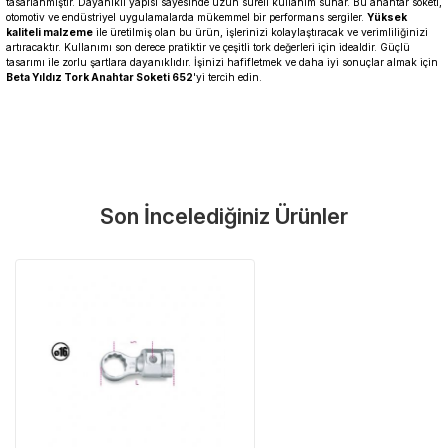
tasarlanmıştır. Dayanıklı yapısı sayesinde uzun süreli kullanım sunar. Bu anahtar soketi,
otomotiv ve endüstriyel uygulamalarda mükemmel bir performans sergiler.
Yüksek
kaliteli malzeme
ile üretilmiş olan bu ürün, işlerinizi kolaylaştıracak ve verimliliğinizi
artıracaktır. Kullanımı son derece pratiktir ve çeşitli tork değerleri için idealdir. Güçlü
tasarımı ile zorlu şartlara dayanıklıdır. İşinizi hafifletmek ve daha iyi sonuçlar almak için
Beta Yıldız Tork Anahtar Soketi 652
'yi tercih edin.
Garanti Ve Servis
Bu ürüne ilk yorumu siz yapın!
Güvenle Satın Alın
Son İncelediğiniz Ürünler
Yorum Yaz
Tüm ürünlerimiz üretici firma garantisi altındadır. Size en yakın
servisi kolayca bulun.
Neden Güvenli?
Üretici Garantisi
Orijinal garanti belgeli ürünler
Yaygın Servis Ağı
Size en yakın noktayı anında bulun
Destek Hattı