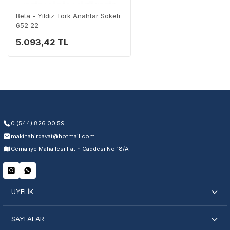
0 (282) 653 99 54
Beta - Yıldız Tork Anahtar Soketi
652 22
5.093,42 TL
Garanti Kapsamı
Üretim ve malzeme hataları
Ücretsiz onarım veya değişim
Yetkili servis ağı desteği
Kullanıcı hatası ve fiziksel hasar hariçtir. Fatura ibrazı zorunludur.
0 (544) 826 00 59
makinahirdavat@hotmail.com
Servisi Nasıl Bulurum?
Cemaliye Mahallesi Fatih Caddesi No:18/A
Şehir Seç
Marka Seç
İletişime Geç
ÜYELİK
SAYFALAR