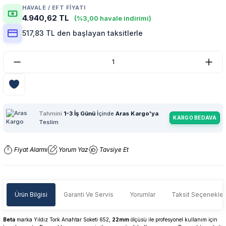
HAVALE / EFT FIYATI
4.940,62 TL
(%3,00 havale indirimi)
517,83 TL den başlayan taksitlerle
Tahmini
1-3 İş Günü
İçinde
Aras Kargo'ya
KARGO BEDAVA
Teslim
Fiyat Alarmı
Yorum Yaz
Tavsiye Et
Ürün Bilgisi
Garanti Ve Servis
Yorumlar
Taksit Seçenekler
Beta
marka Yıldız Tork Anahtar Soketi 652,
22mm
ölçüsü ile profesyonel kullanım için