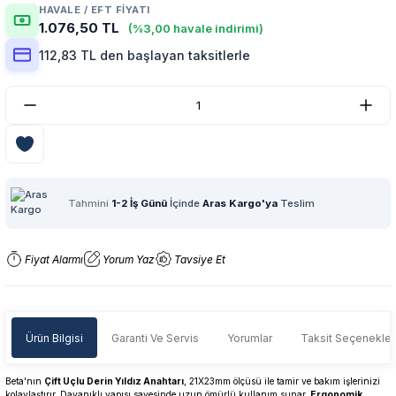
HAVALE / EFT FIYATI
1.076,50 TL
(%3,00 havale indirimi)
112,83 TL den başlayan taksitlerle
Tahmini
1-2 İş Günü
İçinde
Aras Kargo'ya
Teslim
Fiyat Alarmı
Yorum Yaz
Tavsiye Et
Ürün Bilgisi
Garanti Ve Servis
Yorumlar
Taksit Seçenekler
Beta'nın
Çift Uçlu Derin Yıldız Anahtarı
, 21X23mm ölçüsü ile tamir ve bakım işlerinizi
kolaylaştırır. Dayanıklı yapısı sayesinde uzun ömürlü kullanım sunar.
Ergonomik