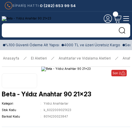
0 (282) 653 99 54
SİPARİŞ HATTI:
%100 Güvenli Ödeme Alt Yapısı
4000 TL ve üzeri Ücretsiz Kargo
Sert
Anasayfa
El Aletleri
Anahtarlar ve Vidalama Aletleri
Anaht
Son 2
Beta - Yıldız Anahtar 90 21x23
Kategori
Yıldız Anahtarlar
Stok Kodu
k_6022009021X23
Barkod Kodu
8014230023847