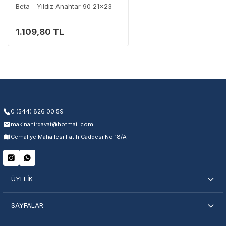
Beta - Yıldız Anahtar 90 21x23
1.109,80 TL
Garanti Kapsamı
Üretim ve malzeme hataları
Ücretsiz onarım veya değişim
Yetkili servis ağı desteği
Kullanıcı hatası ve fiziksel hasar hariçtir. Fatura ibrazı zorunludur.
0 (544) 826 00 59
makinahirdavat@hotmail.com
Servisi Nasıl Bulurum?
Cemaliye Mahallesi Fatih Caddesi No:18/A
Şehir Seç
Marka Seç
İletişime Geç
ÜYELİK
SAYFALAR