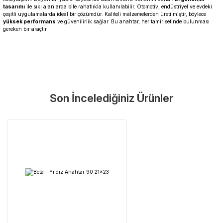
tasarımı
ile sıkı alanlarda bile rahatlıkla kullanılabilir. Otomotiv, endüstriyel ve evdeki
çeşitli uygulamalarda ideal bir çözümdür. Kaliteli malzemelerden üretilmiştir, böylece
yüksek performans
ve güvenilirlik sağlar. Bu anahtar, her tamir setinde bulunması
gereken bir araçtır.
Garanti Ve Servis
Bu ürüne ilk yorumu siz yapın!
Güvenle Satın Alın
Son İncelediğiniz Ürünler
Yorum Yaz
Tüm ürünlerimiz üretici firma garantisi altındadır. Size en yakın
servisi kolayca bulun.
Neden Güvenli?
Üretici Garantisi
Orijinal garanti belgeli ürünler
Yaygın Servis Ağı
Size en yakın noktayı anında bulun
Destek Hattı
0 (282) 653 99 54