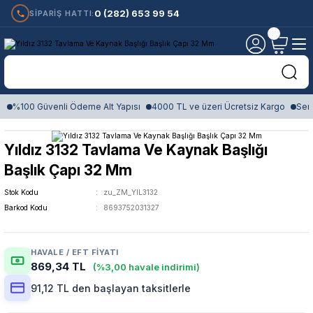
0 (282) 653 99 54
SİPARİŞ HATTI:
%100 Güvenli Ödeme Alt Yapısı
4000 TL ve üzeri Ücretsiz Kargo
Sert
Yıldız 3132 Tavlama Ve Kaynak Başlığı
Başlık Çapı 32 Mm
Stok Kodu
zu_ZM_YIL3132
Barkod Kodu
8693752031327
HAVALE / EFT FIYATI
869,34 TL
(%3,00 havale indirimi)
91,12 TL den başlayan taksitlerle