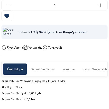
Tahmini
1-2 İş Günü
İçinde
Aras Kargo'ya
Teslim
Fiyat Alarmı
Yorum Yaz
Tavsiye Et
Ürün Bilgisi
Garanti Ve Servis
Yorumlar
Taksit Seçenekler
Yıldız 3132 Tav Ve Kaynak Başlığı Başlık Çapı 32 Mm
Alev Boyu : 22 cm
Propan Gaz Sarfiyatı : 0,60 kg/h
Propan Gaz Basıncı : 1,5 bar