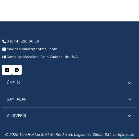
Üretim ve malzeme hataları
Ücretsiz onarım veya değişim
Yetkili servis ağı desteği
Kullanıcı hatası ve fiziksel hasar hariçtir. Fatura ibrazı zorunludur.
0 (544) 826 00 59
makinahirdavat@hotmail.com
Servisi Nasıl Bulurum?
Cemaliye Mahallesi Fatih Caddesi No:18/A
Şehir Seç
Marka Seç
İletişime Geç
ÜYELİK
SAYFALAR
ALIŞVERİŞ
En Yakın Servisi Bulun
Marka ve şehir seçerek yetkili servislere anında ulaşın.
© 2026 Tüm Hakları Saklıdır. Kredi kartı bilgileriniz 256bit SSL sertifikası ile