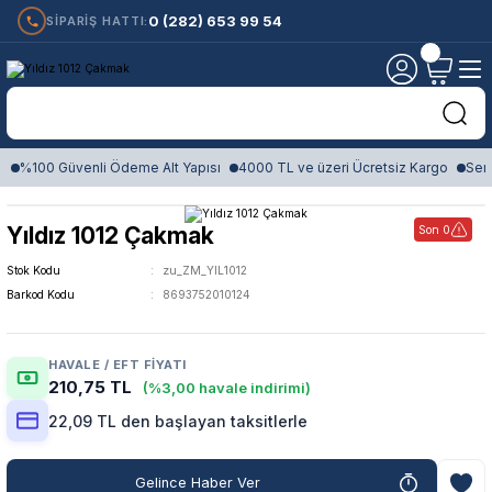
0 (282) 653 99 54
SİPARİŞ HATTI:
%100 Güvenli Ödeme Alt Yapısı
4000 TL ve üzeri Ücretsiz Kargo
Sert
Yıldız 1012 Çakmak
Son 0
Stok Kodu
zu_ZM_YIL1012
Barkod Kodu
8693752010124
HAVALE / EFT FIYATI
210,75 TL
(%3,00 havale indirimi)
22,09 TL den başlayan taksitlerle
Gelince Haber Ver