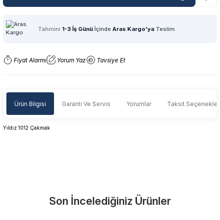
Tahmini
1-3 İş Günü
İçinde
Aras Kargo'ya
Teslim
Fiyat Alarmı
Yorum Yaz
Tavsiye Et
Ürün Bilgisi
Garanti Ve Servis
Yorumlar
Taksit Seçenekler
Yıldız 1012 Çakmak
Garanti Ve Servis
Bu ürüne ilk yorumu siz yapın!
Güvenle Satın Alın
Son İncelediğiniz Ürünler
Yorum Yaz
Tüm ürünlerimiz üretici firma garantisi altındadır. Size en yakın
servisi kolayca bulun.