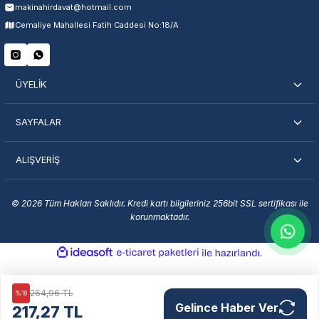
makinahirdavat@hotmail.com
Servisi Nasıl Bulurum?
Cemaliye Mahallesi Fatih Caddesi No:18/A
Şehir Seç
Marka Seç
İletişime Geç
ÜYELİK
SAYFALAR
ALIŞVERİŞ
En Yakın Servisi Bulun
Marka ve şehir seçerek yetkili servislere anında ulaşın.
© 2026 Tüm Hakları Saklıdır. Kredi kartı bilgileriniz 256bit SSL sertifikası ile
korunmaktadır.
Servis Portalı →
ideasoft
ile
e-
hazırlandı.
ticaret
paketleri
264,96 TL
%18
Gelince Haber Ver
217,27 TL