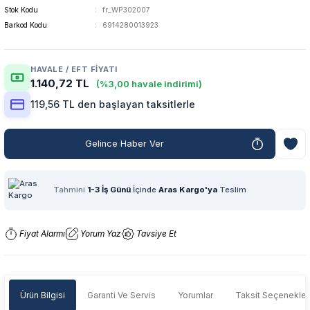
Stok Kodu
fr_WP302007
Barkod Kodu
6914280013923
HAVALE / EFT FIYATI
1.140,72 TL
(%3,00 havale indirimi)
119,56 TL den başlayan taksitlerle
Gelince Haber Ver
Tahmini
1-3 İş Günü
İçinde
Aras Kargo'ya
Teslim
Fiyat Alarmı
Yorum Yaz
Tavsiye Et
Ürün Bilgisi
Garanti Ve Servis
Yorumlar
Taksit Seçenekler