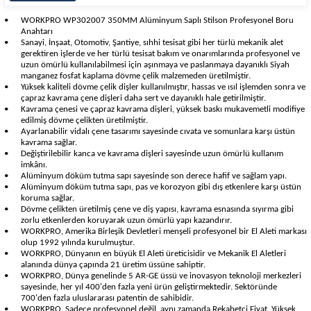
•
WORKPRO WP302007 350MM Alüminyum Saplı Stilson Profesyonel Boru
Anahtarı
•
Sanayi, İnşaat, Otomotiv, Şantiye, sıhhi tesisat gibi her türlü mekanik alet
gerektiren işlerde ve her türlü tesisat bakım ve onarımlarında profesyonel ve
uzun ömürlü kullanılabilmesi için aşınmaya ve paslanmaya dayanıklı Siyah
manganez fosfat kaplama dövme çelik malzemeden üretilmiştir.
•
Yüksek kaliteli dövme çelik dişler kullanılmıştır, hassas ve ısıl işlemden sonra ve
çapraz kavrama çene dişleri daha sert ve dayanıklı hale getirilmiştir.
•
Kavrama çenesi ve çapraz kavrama dişleri, yüksek baskı mukavemetli modifiye
edilmiş dövme çelikten üretilmiştir.
•
Ayarlanabilir vidalı çene tasarımı sayesinde cıvata ve somunlara karşı üstün
kavrama sağlar.
•
Değiştirilebilir kanca ve kavrama dişleri sayesinde uzun ömürlü kullanım
imkânı.
•
Alüminyum döküm tutma sapı sayesinde son derece hafif ve sağlam yapı.
•
Alüminyum döküm tutma sapı, pas ve korozyon gibi dış etkenlere karşı üstün
koruma sağlar.
•
Dövme çelikten üretilmiş çene ve diş yapısı, kavrama esnasında sıyırma gibi
zorlu etkenlerden koruyarak uzun ömürlü yapı kazandırır.
•
WORKPRO, Amerika Birleşik Devletleri menşeli profesyonel bir El Aleti markası
olup 1992 yılında kurulmuştur.
•
WORKPRO, Dünyanın en büyük El Aleti üreticisidir ve Mekanik El Aletleri
alanında dünya çapında 21 üretim üssüne sahiptir.
•
WORKPRO, Dünya genelinde 5 AR-GE üssü ve inovasyon teknoloji merkezleri
sayesinde, her yıl 400'den fazla yeni ürün geliştirmektedir. Sektöründe
700'den fazla uluslararası patentin de sahibidir.
•
WORKPRO, Sadece profesyonel değil, aynı zamanda Rekabetçi Fiyat, Yüksek