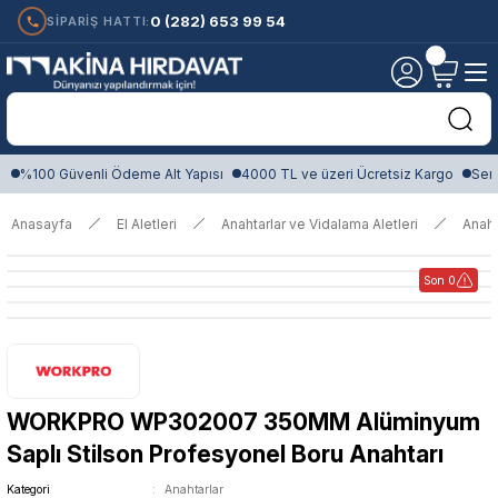
0 (282) 653 99 54
SİPARİŞ HATTI:
%100 Güvenli Ödeme Alt Yapısı
4000 TL ve üzeri Ücretsiz Kargo
Sert
Anasayfa
El Aletleri
Anahtarlar ve Vidalama Aletleri
Anaht
Son 0
WORKPRO WP302007 350MM Alüminyum
Saplı Stilson Profesyonel Boru Anahtarı
Kategori
Anahtarlar