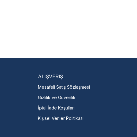
isi Bulun
servislere anında ulaşın.
talı →
ALIŞVERİŞ
Mesafeli Satış Sözleşmesi
Gizlilik ve Güvenlik
İptal İade Koşullari
Kişisel Veriler Politikası