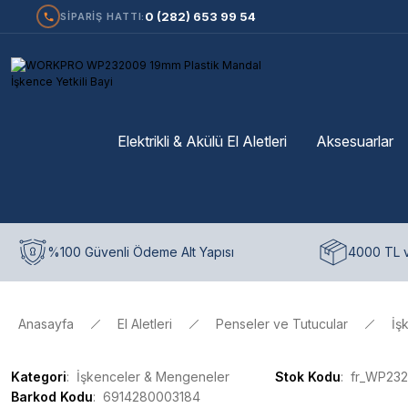
0 (282) 653 99 54
SİPARİŞ HATTI:
Elektrikli & Akülü El Aletleri
Aksesuarlar
%100 Güvenli Ödeme Alt Yapısı
4000 TL v
Anasayfa
El Aletleri
Penseler ve Tutucular
İş
Kategori
İşkenceler & Mengeneler
Stok Kodu
fr_WP23
Barkod Kodu
6914280003184