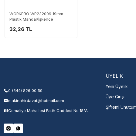
0 (282) 653 99 54
WORKPRO WP232009 19mm
Plastik Mandal/İşkence
32,26 TL
Servisi 
Şehir Seç
M
ÜYELİK
Yeni Üyelik
0 (544) 826 00 59
Üye Girişi
makinahirdavat@hotmail.com
Şifremi Unuttu
Cemaliye Mahallesi Fatih Caddesi No:18/A