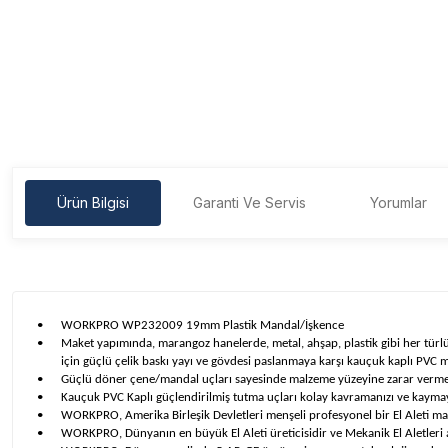
Ürün Bilgisi
Garanti Ve Servis
Yorumlar
•
WORKPRO WP232009 19mm Plastik Mandal/İşkence
•
Maket yapımında, marangoz hanelerde, metal, ahşap, plastik gibi her türlü f
için güçlü çelik baskı yayı ve gövdesi paslanmaya karşı kauçuk kaplı PVC 
•
Güçlü döner çene/mandal uçları sayesinde malzeme yüzeyine zarar vermez, t
•
Kauçuk PVC Kaplı güçlendirilmiş tutma uçları kolay kavramanızı ve kaymay
•
WORKPRO, Amerika Birleşik Devletleri menşeli profesyonel bir El Aleti ma
•
WORKPRO, Dünyanın en büyük El Aleti üreticisidir ve Mekanik El Aletleri