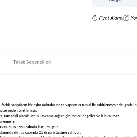
Fiyat Alarmı
Yo
Taksit Seçenekleri
arklı parçaların birleşim noktalarından yapıştırıcı tutkal ile sabitlenmesinde, geçici b
malzemeden üretilmiştir.
am şekil alarak üstün kavrama sağlar, çizilmeleri engeller ve iz bırakmaz.
ı engeller.
rkası olup 1992 yılında kurulmuştur.
 alanında dünya çapında 21 üretim üssüne sahiptir.