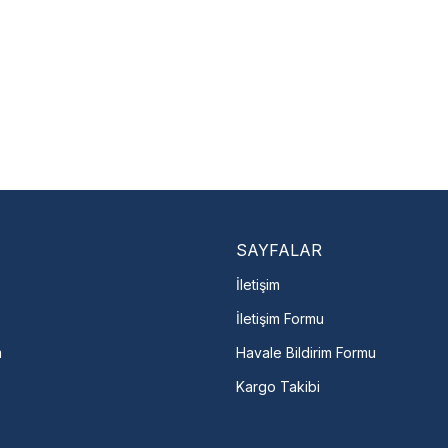
Nasıl Bulurum?
En Yakın Serv
Marka ve şehir seçerek yetkili 
arka Seç
İletişime Geç
Servis Por
SAYFALAR
İletişim
İletişim Formu
m
Havale Bildirim Formu
Kargo Takibi