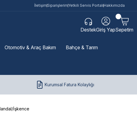
İletişim
Siparişlerim
Yetkili Servis Portalı
Hakkımızda
Destek
Giriş Yap
Sepetim
Otomotiv & Araç Bakım
Bahçe & Tarım
Kurumsal Fatura Kolaylığı
andal/İşkence