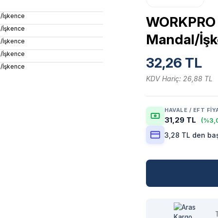
WORKPRO 
Mandal/İş
32,26 TL
KDV Hariç: 26,88 TL
HAVALE / EFT FIY
31,29 TL
(%3,0
3,28 TL den baş