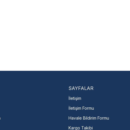
yı anında bulun
Kullanıcı hatası ve fiziksel hasar
zorunludur.
Nasıl Bulurum?
En Yakın Serv
Marka ve şehir seçerek yetkili 
arka Seç
İletişime Geç
Servis Por
SAYFALAR
İletişim
İletişim Formu
m
Havale Bildirim Formu
Kargo Takibi