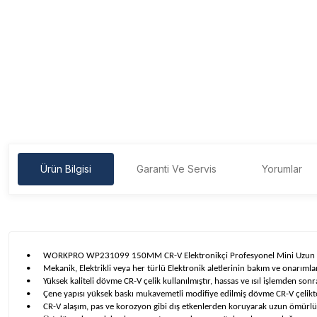
Ürün Bilgisi
Garanti Ve Servis
Yorumlar
•
WORKPRO WP231099 150MM CR-V Elektronikçi Profesyonel Mini Uzun 
•
Mekanik, Elektrikli veya her türlü Elektronik aletlerinin bakım ve onar
•
Yüksek kaliteli dövme CR-V çelik kullanılmıştır, hassas ve ısıl işlemden sonra
•
Çene yapısı yüksek baskı mukavemetli modifiye edilmiş dövme CR-V çelikten
•
CR-V alaşım, pas ve korozyon gibi dış etkenlerden koruyarak uzun ömürlü 