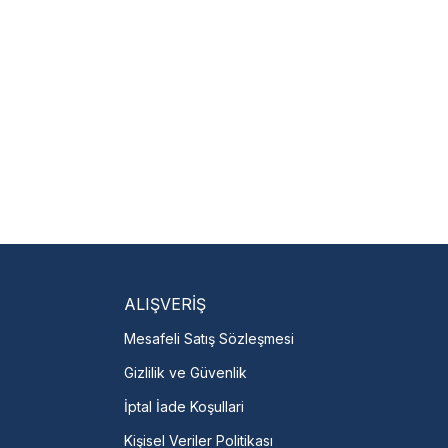
 hariçtir. Fatura ibrazı
isi Bulun
servislere anında ulaşın.
talı →
ALIŞVERİŞ
Mesafeli Satış Sözleşmesi
Gizlilik ve Güvenlik
İptal İade Koşullari
Kişisel Veriler Politikası