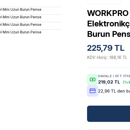
WORKPRO 
Elektronikç
Burun Pen
225,79 TL
KDV Hariç: 188,16 TL
HAVALE / EFT FIY
219,02 TL
(%3
22,96 TL den ba