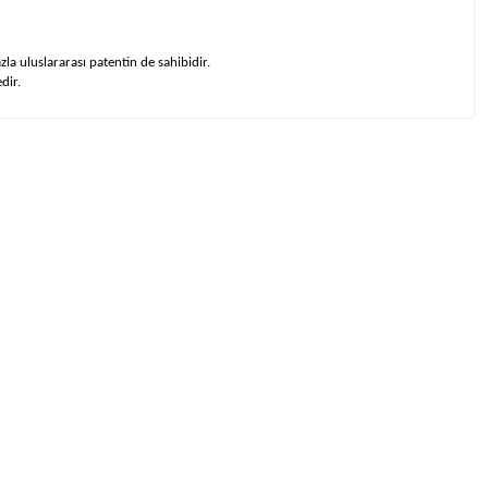
a uluslararası patentin de sahibidir.
dir.
a bulun.
m