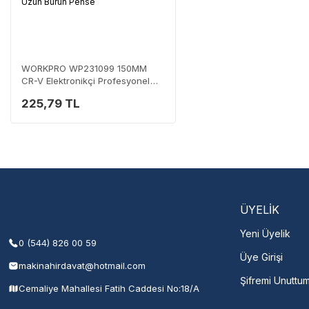
Size en yakın nokta
Destek Hattı
0 (282) 653 99 54
WORKPRO WP231099 150MM
CR-V Elektronikçi Profesyonel
Mini Uzun Burun Pense
225,79 TL
Servisi 
Şehir Seç
M
ÜYELİK
Yeni Üyelik
0 (544) 826 00 59
Üye Girişi
makinahirdavat@hotmail.com
Şifremi Unuttu
Cemaliye Mahallesi Fatih Caddesi No:18/A