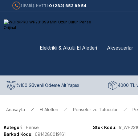
0 (282) 653 99 54
SİPARİŞ HATTI:
Elektrikli & Akülü El Aletleri
Aksesuarlar
%100 Güvenli Ödeme Alt Yapısı
4000 TL v
Anasayfa
El Aletleri
Penseler ve Tutucular
Pe
Kategori
Pense
Stok Kodu
fr_WP23
Barkod Kodu
6914280019161