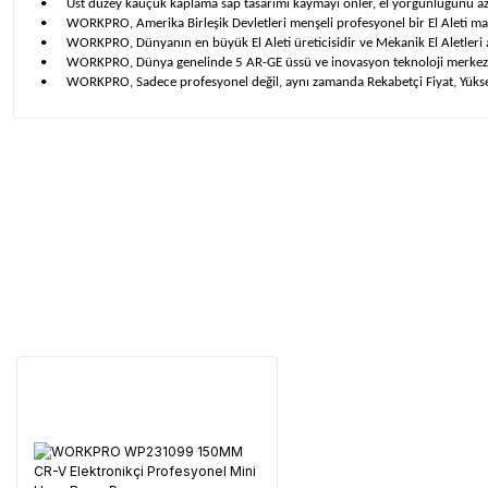
•
Üst düzey kauçuk kaplama sap tasarımı kaymayı önler, el yorgunluğunu aza
•
WORKPRO, Amerika Birleşik Devletleri menşeli profesyonel bir El Aleti ma
•
WORKPRO, Dünyanın en büyük El Aleti üreticisidir ve Mekanik El Aletleri
•
WORKPRO, Dünya genelinde 5 AR-GE üssü ve inovasyon teknoloji merkezleri 
•
WORKPRO, Sadece profesyonel değil, aynı zamanda Rekabetçi Fiyat, Yüksek
Garanti Ve Servis
Tüm ürü
Neden Güvenli?
Üretici Garantisi
Orijinal garanti belge
Yaygın Servis Ağı