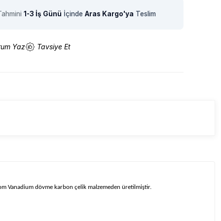
Tahmini
1-3 İş Günü
İçinde
Aras Kargo'ya
Teslim
rum Yaz
Tavsiye Et
krom Vanadium dövme karbon çelik malzemeden üretilmiştir.