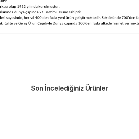
ltır.
rkası olup 1992 yılında kurulmuştur.
 alanında dünya çapında 21 üretim üssüne sahiptir.
sayesinde, her yıl 400'den fazla yeni ürün geliştirmektedir. Sektöründe 700'den fazl
 Kalite ve Geniş Ürün Çeşidiyle Dünya çapında 100’den fazla ülkede hizmet vermekte
Bu ürüne ilk yorumu siz yapın!
Güvenle Satın Alın
Son İncelediğiniz Ürünler
Yorum Yaz
nlerimiz üretici firma garantisi altındadır. Size en yakın servisi kolayc
Garanti Kapsamı
Üretim ve malzeme hataları
Ücretsiz onarım veya değişi
li ürünler
Yetkili servis ağı desteği