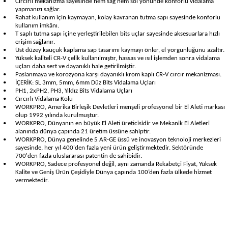
•
Cırcırlı mekanizma sayesinde hem sağ hem sol yönünde konforlu vidalama
yapmanızı sağlar.
•
Rahat kullanım için kaymayan, kolay kavranan tutma sapı sayesinde konforlu
kullanım imkânı.
•
T saplı tutma sapı içine yerleştirilebilen bits uçlar sayesinde aksesuarlara hızlı
erişim sağlanır.
•
Üst düzey kauçuk kaplama sap tasarımı kaymayı önler, el yorgunluğunu azaltır.
•
Yüksek kaliteli CR-V çelik kullanılmıştır, hassas ve ısıl işlemden sonra vidalama
uçları daha sert ve dayanıklı hale getirilmiştir.
•
Paslanmaya ve korozyona karşı dayanıklı krom kaplı CR-V cırcır mekanizması.
•
İÇERİK: SL 3mm, 5mm, 6mm Düz Bits Vidalama Uçları
•
PH1, 2xPH2, PH3, Yıldız Bits Vidalama Uçları
•
Cırcırlı Vidalama Kolu
•
WORKPRO, Amerika Birleşik Devletleri menşeli profesyonel bir El Aleti markası
olup 1992 yılında kurulmuştur.
•
WORKPRO, Dünyanın en büyük El Aleti üreticisidir ve Mekanik El Aletleri
alanında dünya çapında 21 üretim üssüne sahiptir.
•
WORKPRO, Dünya genelinde 5 AR-GE üssü ve inovasyon teknoloji merkezleri
sayesinde, her yıl 400'den fazla yeni ürün geliştirmektedir. Sektöründe
700'den fazla uluslararası patentin de sahibidir.
•
WORKPRO, Sadece profesyonel değil, aynı zamanda Rekabetçi Fiyat, Yüksek
Kalite ve Geniş Ürün Çeşidiyle Dünya çapında 100’den fazla ülkede hizmet
vermektedir.
Garanti Ve Servis
Bu ürüne ilk yorumu siz yapın!