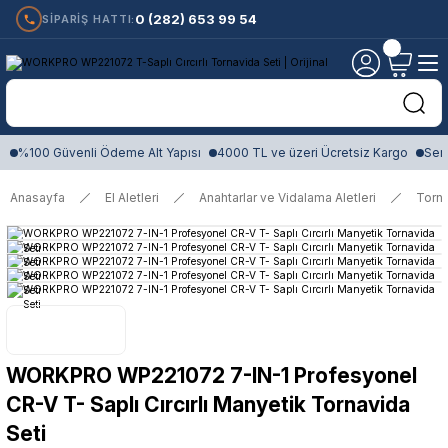
0 (282) 653 99 54
SİPARİŞ HATTI:
%100 Güvenli Ödeme Alt Yapısı
4000 TL ve üzeri Ücretsiz Kargo
Sert
Anasayfa
El Aletleri
Anahtarlar ve Vidalama Aletleri
Torna
WORKPRO WP221072 7-IN-1 Profesyonel
CR-V T- Saplı Cırcırlı Manyetik Tornavida
Seti