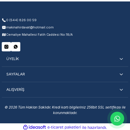
Kullanıcı hatası ve fiziksel hasar hariçtir. Fatura ibrazı zorunludur.
0 (544) 826 00 59
makinahirdavat@hotmail.com
Servisi Nasıl Bulurum?
Cemaliye Mahallesi Fatih Caddesi No:18/A
Şehir Seç
Marka Seç
İletişime Geç
ÜYELİK
SAYFALAR
ALIŞVERİŞ
En Yakın Servisi Bulun
Marka ve şehir seçerek yetkili servislere anında ulaşın.
© 2026 Tüm Hakları Saklıdır. Kredi kartı bilgileriniz 256bit SSL sertifikası ile
korunmaktadır.
Servis Portalı →
ideasoft
ile
e-