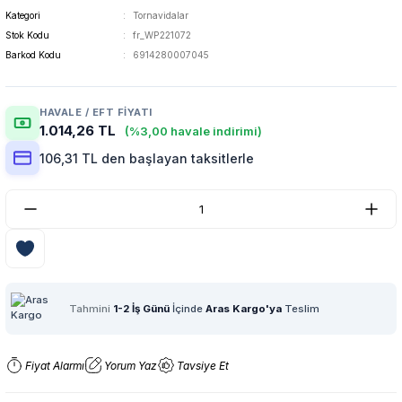
Kategori
Tornavidalar
Stok Kodu
fr_WP221072
Barkod Kodu
6914280007045
HAVALE / EFT FIYATI
1.014,26 TL
(%3,00 havale indirimi)
106,31 TL den başlayan taksitlerle
Tahmini
1-2 İş Günü
İçinde
Aras Kargo'ya
Teslim
Fiyat Alarmı
Yorum Yaz
Tavsiye Et