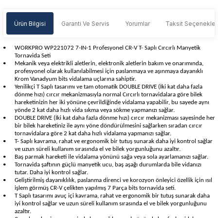
Ürün Bilgisi
Garanti Ve Servis
Yorumlar
Taksit Seçenekler
•
WORKPRO WP221072 7-IN-1 Profesyonel CR-V T- Saplı Cırcırlı Manyetik
Tornavida Seti
•
Mekanik veya elektrikli aletlerin, elektronik aletlerin bakım ve onarımında,
profesyonel olarak kullanılabilmesi için paslanmaya ve aşınmaya dayanıklı
Krom Vanadyum bits vidalama uçlarına sahiptir.
•
Yenilikçi T Saplı tasarımı ve tam otomatik DOUBLE DRIVE (İki kat daha fazla
dönme hızı) cırcır mekanizmasıyla normal Cırcırlı tornavidalara göre bilek
hareketinizin her iki yönüne çevrildiğinde vidalama yapabilir, bu sayede aynı
yönde 2 kat daha hızlı vida sıkma veya sökme yapmanızı sağlar.
•
DOUBLE DRIVE (İki kat daha fazla dönme hızı) cırcır mekanizması sayesinde her
bir bilek hareketiniz ile aynı yöne döndürülmesini sağlarken sıradan cırcır
tornavidalara göre 2 kat daha hızlı vidalama yapmanızı sağlar.
•
T- Saplı kavrama, rahat ve ergonomik bir tutuş sunarak daha iyi kontrol sağlar
ve uzun süreli kullanım sırasında el ve bilek yorgunluğunu azaltır.
•
Baş parmak hareketi ile vidalama yönünü sağa veya sola ayarlamanızı sağlar.
•
Tornavida şaftının güçlü manyetik ucu, baş aşağı durumlarda bile vidanızı
tutar. Daha iyi kontrol sağlar.
•
Geliştirilmiş dayanıklılık, paslanma direnci ve korozyon önleyici özellik için ısıl
işlem görmüş CR-V çelikten yapılmış 7 Parça bits tornavida seti.
•
T Saplı tasarımı avuç içi kavrama, rahat ve ergonomik bir tutuş sunarak daha
iyi kontrol sağlar ve uzun süreli kullanım sırasında el ve bilek yorgunluğunu
azaltır.