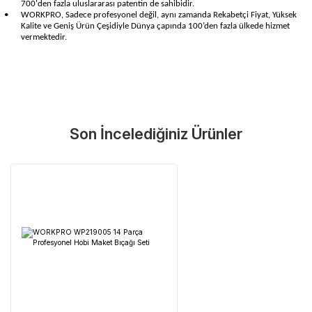
700'den fazla uluslararası patentin de sahibidir.
•
WORKPRO, Sadece profesyonel değil, aynı zamanda Rekabetçi Fiyat, Yüksek
Kalite ve Geniş Ürün Çeşidiyle Dünya çapında 100’den fazla ülkede hizmet
vermektedir.
Garanti Ve Servis
Bu ürüne ilk yorumu siz yapın!
Güvenle Satın Alın
Son İncelediğiniz Ürünler
Yorum Yaz
Tüm ürünlerimiz üretici firma garantisi altındadır. Size en yakın
servisi kolayca bulun.
Neden Güvenli?
Üretici Garantisi
Orijinal garanti belgeli ürünler
Yaygın Servis Ağı
Size en yakın noktayı anında bulun
Destek Hattı
0 (282) 653 99 54