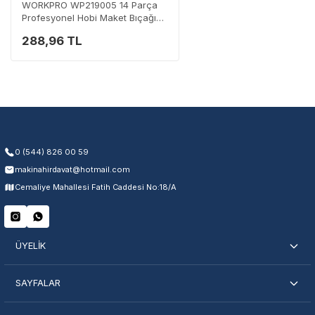
WORKPRO WP219005 14 Parça
Profesyonel Hobi Maket Bıçağı
Seti
288,96 TL
Garanti Kapsamı
Üretim ve malzeme hataları
Ücretsiz onarım veya değişim
Yetkili servis ağı desteği
Kullanıcı hatası ve fiziksel hasar hariçtir. Fatura ibrazı zorunludur.
0 (544) 826 00 59
makinahirdavat@hotmail.com
Servisi Nasıl Bulurum?
Cemaliye Mahallesi Fatih Caddesi No:18/A
Şehir Seç
Marka Seç
İletişime Geç
ÜYELİK
SAYFALAR