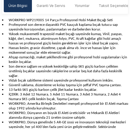
Ürün Bilgisi
Garanti Ve Servis
Yorumlar
Taksit Seçenekler
•
WORKPRO WP219005 14 Parça Profesyonel Hobi Maket Bıçağı Seti
•
Profesyonel son derece dayanıklı PVC kauçuk kaplama bıçak tutucu sap
sayesinde korozyondan, paslanmadan ve darbelerden korur.
•
Yüksek mukavemetli trapezoid maket bıçağı sayesinde kumaş, Vinil, paspas,
kâğıt, deri, mukavva, alüminyum folyo, PVC, Kraft kağıtlar gibi hobi amaçlı
hassas ve profesyonel güçlü kesim gerektiren işler için ideal bıçak yapısı.
•
Hassas kesim, gravür düzeltme, çapak alma vb. ince ve hassas işler için
mükemmel sonuçlar elde etmenizi sağlar.
•
Ahşap oymacılığı, maket şekillendirme gibi profesyonel hobi uygulamaları için
keskin bıçaklar.
•
Son derece sağlam ve yüksek keskinliğe sahip SK5 güçlü karbon çelikten
üretilmiş bıçaklar sayesinde rakiplerine oranlar beş kat daha fazla keskinlik
sağlar.
•
Vidalı bıçak sabitleme sistemi sayesinde profesyonel kullanım imkânı.
•
Güvenli saklama, düzenleme ve kolay taşıma için şeffaf PVC taşıma çantası.
•
13 farklı SK5 güçlü karbon çelik jilet kadar keskin bıçaklar.
•
İÇERİK: 3 Adet 12 Numara, 5 Adet 11 Numara, 3 Adet 3 Numara, 2 Adet 4
Numara SK5 çelik keskin bıçak, Taşıma Çantası
•
WORKPRO, Amerika Birleşik Devletleri menşeli profesyonel bir El Aleti markası
olup 1992 yılında kurulmuştur.
•
WORKPRO, Dünyanın en büyük El Aleti üreticisidir ve Mekanik El Aletleri
alanında dünya çapında 21 üretim üssüne sahiptir.
•
WORKPRO, Dünya genelinde 5 AR-GE üssü ve inovasyon teknoloji merkezleri
sayesinde, her yıl 400'den fazla yeni ürün geliştirmektedir. Sektöründe