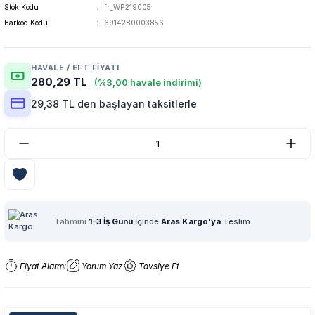
Stok Kodu
fr_WP219005
Barkod Kodu
6914280003856
HAVALE / EFT FIYATI
280,29 TL
(%3,00 havale indirimi)
29,38 TL den başlayan taksitlerle
Tahmini
1-3 İş Günü
İçinde
Aras Kargo'ya
Teslim
Fiyat Alarmı
Yorum Yaz
Tavsiye Et