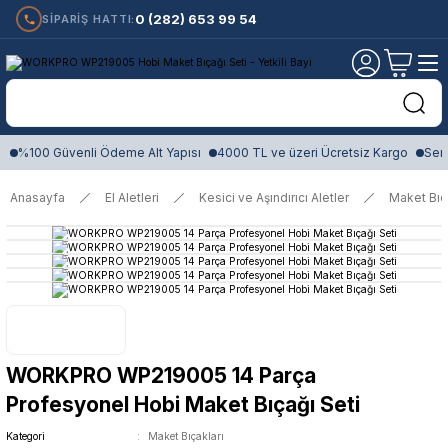
0 (282) 653 99 54
SİPARİŞ HATTI:
%100 Güvenli Ödeme Alt Yapısı
4000 TL ve üzeri Ücretsiz Kargo
Sert
Anasayfa
El Aletleri
Kesici ve Aşındırıcı Aletler
Maket Bıç
WORKPRO WP219005 14 Parça
Profesyonel Hobi Maket Bıçağı Seti
Kategori
Maket Bıçakları