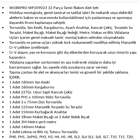
•
WORKPRO WP209023 32 Parça Tamir/Bakım Alet Seti
•
Mobilya montajında, genel tamirat ve tadilat işleri ile mekanik veya elektrikli
aletlerin bakım ve onarımında kullanılabilmesi için paslanmaya ve aşınmaya
dayanıklı Krom kaplamaya sahiptir.
•
Tornavida, Yan Keski, Kargaburnu, Ayarlı Anahtar, Kancalı Çekiç, Torpedo Su
Terazisi, Maket Bıçağı, Maket Bıçağı Yedeği, Metre, Makas ve Bits Vidalama
Uçları içeren genel maksatlı tamir, montaj bakım setinden oluşmaktadır.
•
Tornavida ve pense uçları yüksek tork mukavemetli modifiye edilmiş Manyetik
Cr-V çelikten üretilmiştir.
•
Cr-V alaşım, pas ve korozyon gibi dış etkenlerden koruyarak uzun ömürlü yapı
kazandırır.
•
Vidalama yaparken sürtünmeyi en aza indirerek vidaların daha iyi
kavranmasını sağlar, bu sayede vida yuvalarına zarar vermez.
•
Taşıma çantası ile alet ve aksesuarları temiz ve güvenli bir şekilde saklama.
•
İÇERİK:
•
1 Adet 160mm Yan Keski
•
1 Adet 160mm Kargaburnu
•
1 Adet 227Gr. Uzun Saplı Kancalı Çekiç
•
1 Adet PH1 x 100mm Yıldız Tornavida
•
1 Adet 3 x 75mm Düz Tornavida
•
1 Adet 225mm Manyetik Torpedo Su Terazisi
•
1 Adet 150mm Kurbağacık Anahtar
•
1 Adet 18mm Maket Bıçağı ve 3 Adet Yedek Bıçak
•
1 Adet 3M Metre şerit metre
•
1 Adet 140mm Makas
•
1 Adet Lokma ve Bits Uç Tutucu Tornavida
•
PH0, PH1, 3xPH2, PH3, H3, H4, H5, H6, SL3, SL4 SL5, SL6, SL7, T10, T15, T20,