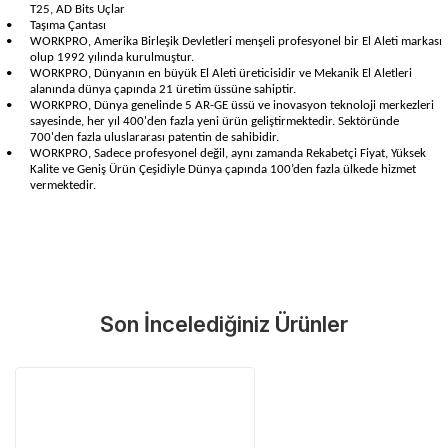
T25, AD Bits Uçlar
•
Taşıma Çantası
•
WORKPRO, Amerika Birleşik Devletleri menşeli profesyonel bir El Aleti markası
olup 1992 yılında kurulmuştur.
•
WORKPRO, Dünyanın en büyük El Aleti üreticisidir ve Mekanik El Aletleri
alanında dünya çapında 21 üretim üssüne sahiptir.
•
WORKPRO, Dünya genelinde 5 AR-GE üssü ve inovasyon teknoloji merkezleri
sayesinde, her yıl 400'den fazla yeni ürün geliştirmektedir. Sektöründe
700'den fazla uluslararası patentin de sahibidir.
•
WORKPRO, Sadece profesyonel değil, aynı zamanda Rekabetçi Fiyat, Yüksek
Kalite ve Geniş Ürün Çeşidiyle Dünya çapında 100’den fazla ülkede hizmet
vermektedir.
Garanti Ve Servis
Bu ürüne ilk yorumu siz yapın!
Güvenle Satın Alın
Son İncelediğiniz Ürünler
Yorum Yaz
Tüm ürünlerimiz üretici firma garantisi altındadır. Size en yakın
servisi kolayca bulun.
Neden Güvenli?
Üretici Garantisi