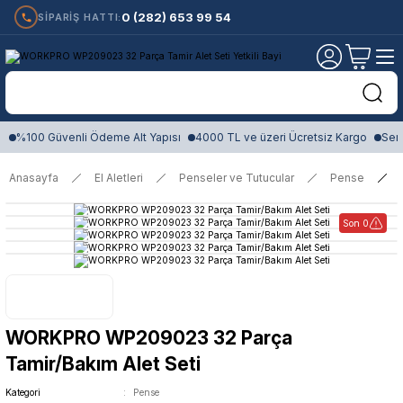
0 (282) 653 99 54
SİPARİŞ HATTI:
%100 Güvenli Ödeme Alt Yapısı
4000 TL ve üzeri Ücretsiz Kargo
Sert
Anasayfa
El Aletleri
Penseler ve Tutucular
Pense
Son 0
WORKPRO WP209023 32 Parça
Tamir/Bakım Alet Seti
Kategori
Pense