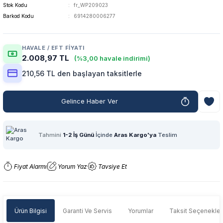
Stok Kodu
fr_WP209023
Barkod Kodu
6914280006277
HAVALE / EFT FIYATI
2.008,97 TL
(%3,00 havale indirimi)
210,56 TL den başlayan taksitlerle
Gelince Haber Ver
Tahmini
1-2 İş Günü
İçinde
Aras Kargo'ya
Teslim
Fiyat Alarmı
Yorum Yaz
Tavsiye Et
Ürün Bilgisi
Garanti Ve Servis
Yorumlar
Taksit Seçenekler