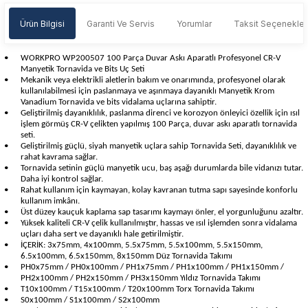
Ürün Bilgisi
Garanti Ve Servis
Yorumlar
Taksit Seçenekler
•
WORKPRO WP200507 100 Parça Duvar Askı Aparatlı Profesyonel CR-V
Manyetik Tornavida ve Bits Uç Seti
•
Mekanik veya elektrikli aletlerin bakım ve onarımında, profesyonel olarak
kullanılabilmesi için paslanmaya ve aşınmaya dayanıklı Manyetik Krom
Vanadium Tornavida ve bits vidalama uçlarına sahiptir.
•
Geliştirilmiş dayanıklılık, paslanma direnci ve korozyon önleyici özellik için ısıl
işlem görmüş CR-V çelikten yapılmış 100 Parça, duvar askı aparatlı tornavida
seti.
•
Geliştirilmiş güçlü, siyah manyetik uçlara sahip Tornavida Seti, dayanıklılık ve
rahat kavrama sağlar.
•
Tornavida setinin güçlü manyetik ucu, baş aşağı durumlarda bile vidanızı tutar.
Daha iyi kontrol sağlar.
•
Rahat kullanım için kaymayan, kolay kavranan tutma sapı sayesinde konforlu
kullanım imkânı.
•
Üst düzey kauçuk kaplama sap tasarımı kaymayı önler, el yorgunluğunu azaltır.
•
Yüksek kaliteli CR-V çelik kullanılmıştır, hassas ve ısıl işlemden sonra vidalama
uçları daha sert ve dayanıklı hale getirilmiştir.
•
İÇERİK: 3x75mm, 4x100mm, 5.5x75mm, 5.5x100mm, 5.5x150mm,
6.5x100mm, 6.5x150mm, 8x150mm Düz Tornavida Takımı
•
PH0x75mm / PH0x100mm / PH1x75mm / PH1x100mm / PH1x150mm /
PH2x100mm / PH2x150mm / PH3x150mm Yıldız Tornavida Takımı
•
T10x100mm / T15x100mm / T20x100mm Torx Tornavida Takımı
•
S0x100mm / S1x100mm / S2x100mm