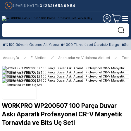
0 (282) 653 99 54
SİPARİŞ HATTI:
%100 Güvenli Ödeme Alt Yapısı
4000 TL ve üzeri Ücretsiz Kargo
Sert
Anasayfa
El Aletleri
Anahtarlar ve Vidalama Aletleri
Torna
WORKPRO WP200507 100 Parça Duvar
Askı Aparatlı Profesyonel CR-V Manyetik
Tornavida ve Bits Uç Seti