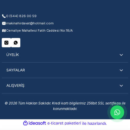
Kullanıcı hatası ve fiziksel hasar hariçtir. Fatura ibrazı zorunludur.
0 (544) 826 00 59
makinahirdavat@hotmail.com
Servisi Nasıl Bulurum?
Cemaliye Mahallesi Fatih Caddesi No:18/A
Şehir Seç
Marka Seç
İletişime Geç
ÜYELİK
SAYFALAR
ALIŞVERİŞ
En Yakın Servisi Bulun
Marka ve şehir seçerek yetkili servislere anında ulaşın.
© 2026 Tüm Hakları Saklıdır. Kredi kartı bilgileriniz 256bit SSL sertifikası ile
korunmaktadır.
Servis Portalı →
ideasoft
ile
e-
hazırlandı.
ticaret