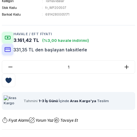
Kategori
Tornavidalar
Stok Kodu
fr_WP200507
Barkod Kodu
6914280005171
HAVALE / EFT FIYATI
3.161,42 TL
(%3,00 havale indirimi)
331,35 TL den başlayan taksitlerle
Tahmini
1-3 İş Günü
İçinde
Aras Kargo'ya
Teslim
Fiyat Alarmı
Yorum Yaz
Tavsiye Et