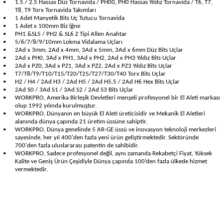
•
1.5 / 2.5 Hassas Düz Tornavida / PH00, PH0 Hassas Yıldız Tornavida / T6, T7,
T8, T9 Torx Tornavida Takımları
•
1 Adet Manyetik Bits Uç Tutucu Tornavida
•
1 Adet x 100mm Biz İğne
•
PH1 &SL5 / PH2 & SL6 Z Tipi Allen Anahtar
•
5/6/7/8/9/10mm Lokma Vidalama Uçları
•
2Ad x 3mm, 2Ad x 4mm, 3Ad x 5mm, 3Ad x 6mm Düz Bits Uçlar
•
2Ad x PH0, 3Ad x PH1, 3Ad x PH2, 2Ad x PH3 Yıldız Bits Uçlar
•
2Ad x PZ0, 3Ad x PZ1, 3Ad x PZ2, 2Ad x PZ3 Yıldız Bits Uçlar
•
T7/T8/T9/T10/T15/T20/T25/T27/T30/T40 Torx Bits Uçlar
•
H2 / H4 / 2Ad H3 / 2Ad H5 / 2Ad H5.5 / 2Ad H6 Hex Bits Uçlar
•
2Ad S0 / 3Ad S1 / 3Ad S2 / 2Ad S3 Bits Uçlar
•
WORKPRO, Amerika Birleşik Devletleri menşeli profesyonel bir El Aleti markası
olup 1992 yılında kurulmuştur.
•
WORKPRO, Dünyanın en büyük El Aleti üreticisidir ve Mekanik El Aletleri
alanında dünya çapında 21 üretim üssüne sahiptir.
•
WORKPRO, Dünya genelinde 5 AR-GE üssü ve inovasyon teknoloji merkezleri
sayesinde, her yıl 400'den fazla yeni ürün geliştirmektedir. Sektöründe
700'den fazla uluslararası patentin de sahibidir.
•
WORKPRO, Sadece profesyonel değil, aynı zamanda Rekabetçi Fiyat, Yüksek
Kalite ve Geniş Ürün Çeşidiyle Dünya çapında 100’den fazla ülkede hizmet
vermektedir.
Garanti Ve Servis
Bu ürüne ilk yorumu siz yapın!