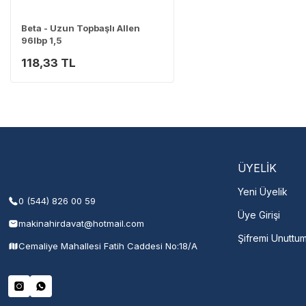
0 (282) 653 99 54
Beta - Uzun Topbaşlı Allen
96lbp 1,5
118,33 TL
Servisi 
Şehir Seç
M
ÜYELİK
Yeni Üyelik
0 (544) 826 00 59
Üye Girişi
makinahirdavat@hotmail.com
Şifremi Unuttu
Cemaliye Mahallesi Fatih Caddesi No:18/A