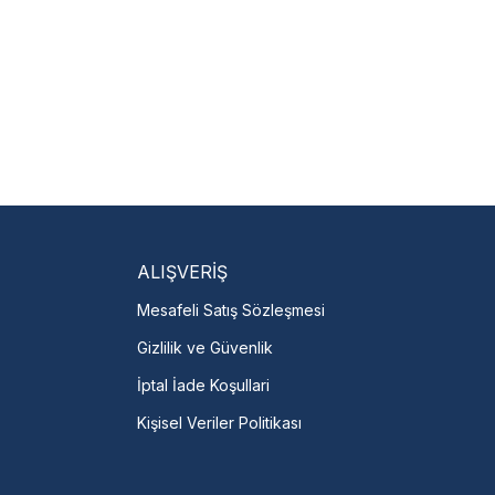
isi Bulun
ili servislere anında
.
talı →
ALIŞVERİŞ
Mesafeli Satış Sözleşmesi
Gizlilik ve Güvenlik
İptal İade Koşullari
Kişisel Veriler Politikası