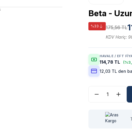
Beta - Uzun
1
%33
175,56 TL
KDV Hariç: 9
HAVALE / EFT FIY
114,78 TL
(%3,
12,03 TL den ba