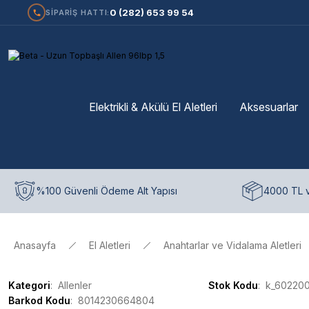
0 (282) 653 99 54
SİPARİŞ HATTI:
Elektrikli & Akülü El Aletleri
Aksesuarlar
%100 Güvenli Ödeme Alt Yapısı
4000 TL v
Anasayfa
El Aletleri
Anahtarlar ve Vidalama Aletleri
Kategori
Allenler
Stok Kodu
k_60220
Barkod Kodu
8014230664804