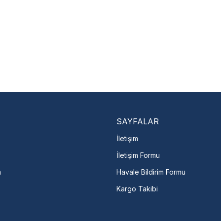
Nasıl Bulurum?
En Yakın Serv
Marka ve şehir seçerek yetk
ulaşın
arka Seç
İletişime Geç
Servis Por
SAYFALAR
İletişim
İletişim Formu
m
Havale Bildirim Formu
Kargo Takibi