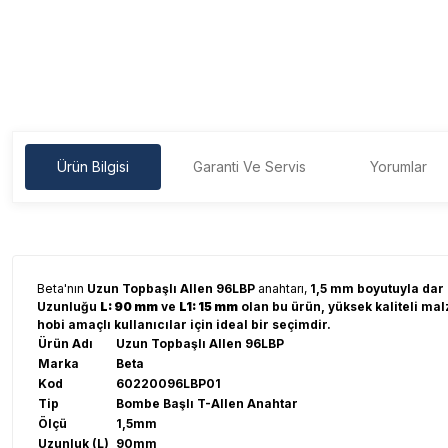
Ürün Bilgisi
Garanti Ve Servis
Yorumlar
Beta'nın
Uzun Topbaşlı Allen 96LBP
anahtarı,
1,5 mm boyutuyla dar a
Uzunluğu
L: 90 mm
ve
L1: 15 mm
olan bu ürün, yüksek kaliteli mal
hobi amaçlı kullanıcılar için ideal bir seçimdir.
Ürün Adı
Uzun Topbaşlı Allen 96LBP
Marka
Beta
Kod
60220096LBP01
Tip
Bombe Başlı T-Allen Anahtar
Ölçü
1,5mm
Uzunluk (L)
90mm