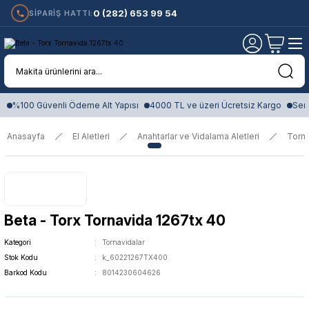
0 (282) 653 99 54
SİPARİŞ HATTI:
%100 Güvenli Ödeme Alt Yapısı
4000 TL ve üzeri Ücretsiz Kargo
Sert
Anasayfa
El Aletleri
Anahtarlar ve Vidalama Aletleri
Torna
Beta - Torx Tornavida 1267tx 40
Kategori
Tornavidalar
Stok Kodu
k_60221267TX400
Barkod Kodu
8014230604626