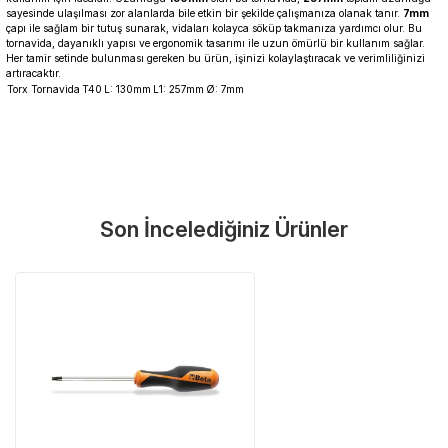
sayesinde ulaşılması zor alanlarda bile etkin bir şekilde çalışmanıza olanak tanır.
7mm
çapı ile sağlam bir tutuş sunarak, vidaları kolayca söküp takmanıza yardımcı olur. Bu
tornavida, dayanıklı yapısı ve ergonomik tasarımı ile uzun ömürlü bir kullanım sağlar.
Her tamir setinde bulunması gereken bu ürün, işinizi kolaylaştıracak ve verimliliğinizi
artıracaktır.
Torx Tornavida
T40
L: 130mm
L1: 257mm
Ø: 7mm
Garanti Ve Servis
Bu ürüne ilk yorumu siz yapın!
Güvenle Satın Alın
Son İncelediğiniz Ürünler
Yorum Yaz
Tüm ürünlerimiz üretici firma garantisi altındadır. Size en yakın
servisi kolayca bulun.
Neden Güvenli?
Üretici Garantisi
Orijinal garanti belgeli ürünler
Yaygın Servis Ağı
Size en yakın noktayı anında bulun