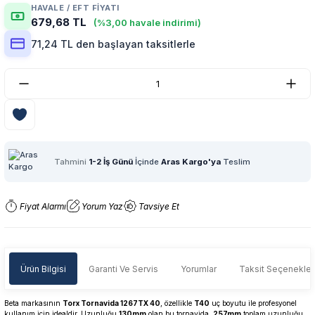
HAVALE / EFT FIYATI
679,68 TL
(%3,00 havale indirimi)
71,24 TL den başlayan taksitlerle
Tahmini
1-2 İş Günü
İçinde
Aras Kargo'ya
Teslim
Fiyat Alarmı
Yorum Yaz
Tavsiye Et
Ürün Bilgisi
Garanti Ve Servis
Yorumlar
Taksit Seçenekler
Beta markasının
Torx Tornavida 1267TX 40
, özellikle
T40
uç boyutu ile profesyonel
kullanım için idealdir. Uzunluğu
130mm
olan bu tornavida,
257mm
toplam uzunluğu