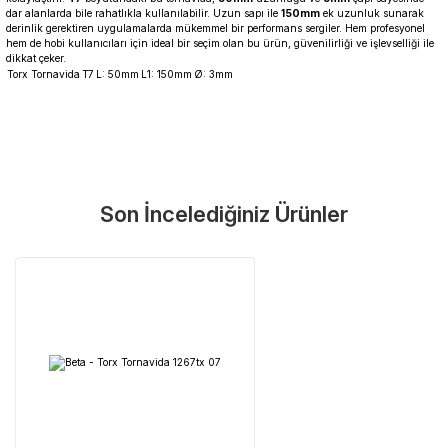
dar alanlarda bile rahatlıkla kullanılabilir. Uzun sapı ile
150mm
ek uzunluk sunarak
derinlik gerektiren uygulamalarda mükemmel bir performans sergiler. Hem profesyonel
hem de hobi kullanıcıları için ideal bir seçim olan bu ürün, güvenilirliği ve işlevselliği ile
dikkat çeker.
Torx Tornavida
T7
L: 50mm
L1: 150mm
Ø: 3mm
Garanti Ve Servis
Bu ürüne ilk yorumu siz yapın!
Güvenle Satın Alın
Son İncelediğiniz Ürünler
Yorum Yaz
Tüm ürünlerimiz üretici firma garantisi altındadır. Size en yakın
servisi kolayca bulun.
Neden Güvenli?
Üretici Garantisi
Orijinal garanti belgeli ürünler
Yaygın Servis Ağı
Size en yakın noktayı anında bulun
Destek Hattı