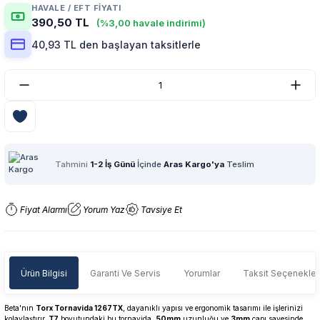
HAVALE / EFT FIYATI
390,50 TL
(%3,00 havale indirimi)
40,93 TL den başlayan taksitlerle
Tahmini
1-2 İş Günü
İçinde
Aras Kargo'ya
Teslim
Fiyat Alarmı
Yorum Yaz
Tavsiye Et
Ürün Bilgisi
Garanti Ve Servis
Yorumlar
Taksit Seçenekler
Beta'nın
Torx Tornavida 1267TX
, dayanıklı yapısı ve ergonomik tasarımı ile işlerinizi
kolaylaştırır.
T7
boyutundaki bu tornavida,
50mm
uzunluğu ve
3mm
çapı sayesinde