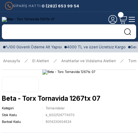
0 (282) 653 99 54
SİPARİŞ HATTI:
%100 Güvenli Ödeme Alt Yapısı
4000 TL ve üzeri Ücretsiz Kargo
Sert
Anasayfa
El Aletleri
Anahtarlar ve Vidalama Aletleri
Torna
Beta - Torx Tornavida 1267tx 07
Kategori
Tornavidalar
Stok Kodu
k_60221267TX070
Barkod Kodu
8014230604534