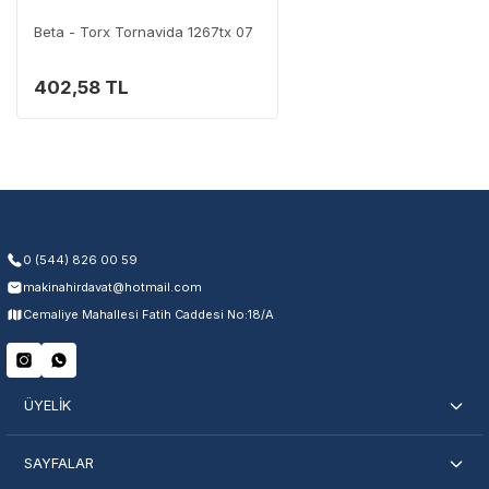
0 (282) 653 99 54
Beta - Torx Tornavida 1267tx 07
402,58 TL
Garanti Kapsamı
Üretim ve malzeme hataları
Ücretsiz onarım veya değişim
Yetkili servis ağı desteği
Kullanıcı hatası ve fiziksel hasar hariçtir. Fatura ibrazı zorunludur.
0 (544) 826 00 59
makinahirdavat@hotmail.com
Servisi Nasıl Bulurum?
Cemaliye Mahallesi Fatih Caddesi No:18/A
Şehir Seç
Marka Seç
İletişime Geç
ÜYELİK
SAYFALAR