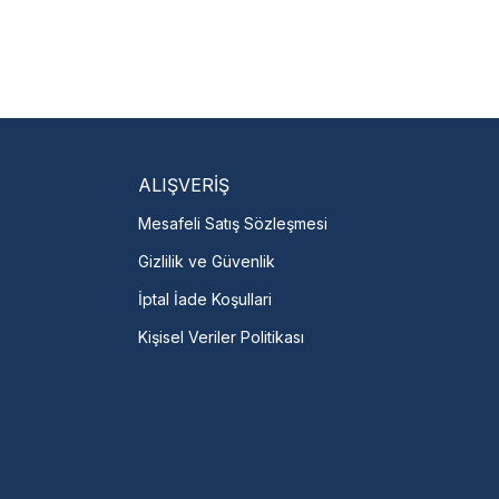
isi Bulun
servislere anında ulaşın.
talı →
ALIŞVERİŞ
Mesafeli Satış Sözleşmesi
Gizlilik ve Güvenlik
İptal İade Koşullari
Kişisel Veriler Politikası