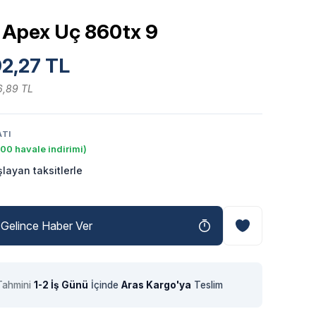
x Apex Uç 860tx 9
2,27 TL
6,89 TL
ATI
00 havale indirimi)
layan taksitlerle
Gelince Haber Ver
Tahmini
1-2 İş Günü
İçinde
Aras Kargo'ya
Teslim