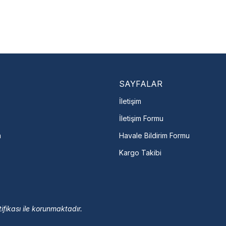
Nasıl Bulurum?
En Yakın Serv
Marka ve şehir seçerek yetkili 
arka Seç
İletişime Geç
Servis Por
SAYFALAR
İletişim
İletişim Formu
m
Havale Bildirim Formu
Kargo Takibi
ifikası ile korunmaktadır.