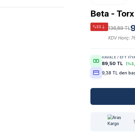
Beta - Tor
9
%33
136,89 TL
KDV Hariç: 7
HAVALE / EFT FIY
89,50 TL
(%3,
9,38 TL den baş