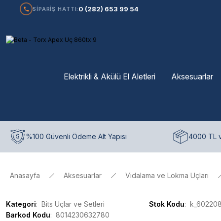
0 (282) 653 99 54
SİPARİŞ HATTI:
Elektrikli & Akülü El Aletleri
Aksesuarlar
%100 Güvenli Ödeme Alt Yapısı
4000 TL v
Anasayfa
Aksesuarlar
Vidalama ve Lokma Uçları
Kategori
Bits Uçlar ve Setleri
Stok Kodu
k_60220
Barkod Kodu
8014230632780