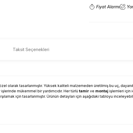
Fiyat Alarmı
Yo
Taksit Seçenekleri
özel olarak tasarlanmıştır. Yüksek kaliteli malzemeden üretilmiş bu uç, dayanık
 işlerinde mükemmel bir yardımcıdır. Her türlü
tamir
ve
montaj
işlemleri için 
 karşılamak için tasarlanmıştır. Ürünün detayları için aşağıdaki tabloyu inceleyebili