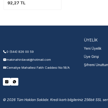
92,27 TL
Servisi 
Şehir Seç
M
ÜYELİK
Yeni Üyelik
0 (544) 826 00 59
Üye Girişi
makinahirdavat@hotmail.com
Şifremi Unuttu
Cemaliye Mahallesi Fatih Caddesi No:18/A
© 2026 Tüm Hakları Saklıdır. Kredi kartı bilgileriniz 256bit SSL sert