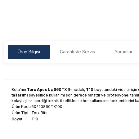
Ürün Bilgisi
Garanti Ve Servis
Yorumlar
Beta'nın
Torx Apex Uç 860TX 9
modeli,
T10
boyutundaki vidalar için 
tasarımı
sayesinde kullanımı son derece rahattır ve profesyonel tamir
kolaylaştırır. İçerdiği teknik özellikler ile her kullanıcının beklentilerini
Ürün Kodu
60220860TX100
Ürün Tipi
Torx Bits
Boyut
T10
Garanti Ve Servis