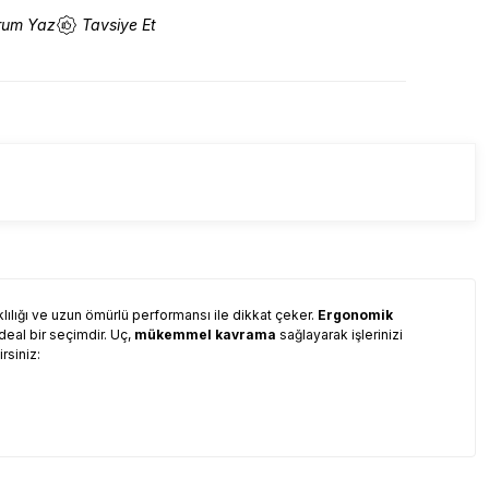
rum Yaz
Tavsiye Et
lılığı ve uzun ömürlü performansı ile dikkat çeker.
Ergonomik
ideal bir seçimdir. Uç,
mükemmel kavrama
sağlayarak işlerinizi
rsiniz: