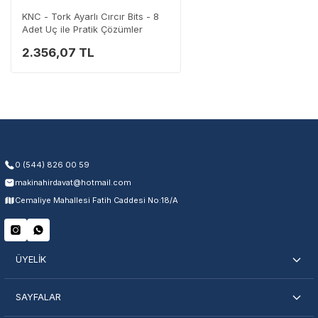
0 (282) 653 99 54
KNC - Tork Ayarlı Cırcır Bits - 8
Adet Uç ile Pratik Çözümler
2.356,07 TL
Garanti Kapsamı
Üretim ve malzeme hataları
Ücretsiz onarım veya değişim
Yetkili servis ağı desteği
Kullanıcı hatası ve fiziksel hasar hariçtir. Fatura ibrazı zorunludur.
0 (544) 826 00 59
makinahirdavat@hotmail.com
Servisi Nasıl Bulurum?
Cemaliye Mahallesi Fatih Caddesi No:18/A
Şehir Seç
Marka Seç
İletişime Geç
ÜYELİK
SAYFALAR