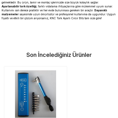
gelmektedir. Bu ürün, tamir ve montaj işlerinizde size büyük kolaylık sağlar.
Ayarlanabilir tork özelliği
, farklı vidalama ihtiyaçlarına göre mükemmel uyum sunar.
Kullanımı son derece pratiktir ve her evde bulunması gereken bir araçtır.
Dayanıklı
malzemeler
sayesinde uzun ömürlüdür ve profesyonel kullanıma da uygundur. Uygun
fiyatlı ve etkili bir çözüm arıyorsanız, KNC Tork Ayarlı Cırcır Bits tam size göre!
Garanti Ve Servis
Bu ürüne ilk yorumu siz yapın!
Güvenle Satın Alın
Son İncelediğiniz Ürünler
Yorum Yaz
Tüm ürünlerimiz üretici firma garantisi altındadır. Size en yakın
servisi kolayca bulun.
Neden Güvenli?
Üretici Garantisi
Orijinal garanti belgeli ürünler
Yaygın Servis Ağı
Size en yakın noktayı anında bulun
Destek Hattı