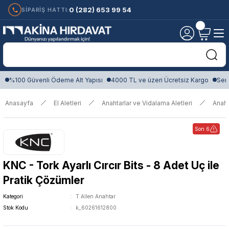
0 (282) 653 99 54
SİPARİŞ HATTI:
%100 Güvenli Ödeme Alt Yapısı
4000 TL ve üzeri Ücretsiz Kargo
Sert
Anasayfa
El Aletleri
Anahtarlar ve Vidalama Aletleri
Anaht
Son 6
KNC - Tork Ayarlı Cırcır Bits - 8 Adet Uç ile
Pratik Çözümler
Kategori
T Allen Anahtar
Stok Kodu
k_60261612800