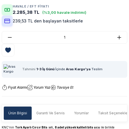
HAVALE / EFT FIYATI
2.285,38 TL
(%3,00 havale indirimi)
239,53 TL den başlayan taksitlerle
Tahmini
1-3 İş Günü
İçinde
Aras Kargo'ya
Teslim
Fiyat Alarmı
Yorum Yaz
Tavsiye Et
Ürün Bilgisi
Garanti Ve Servis
Yorumlar
Taksit Seçenekler
KNC'nin
Tork Ayarlı Cırcır Bits
seti,
8 adet yüksek kaliteli bits ucu
ile birlikte