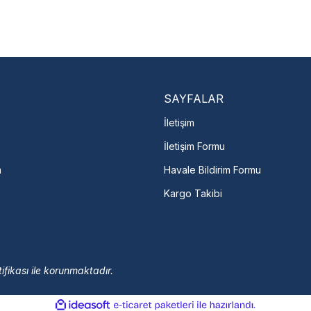
Nasıl Bulurum?
En Yakın Serv
Marka ve şehir seçerek yetkili 
arka Seç
İletişime Geç
Servis Por
SAYFALAR
İletişim
İletişim Formu
m
Havale Bildirim Formu
Kargo Takibi
ifikası ile korunmaktadır.
ile
ideasoft
e-