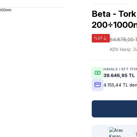
Beta - Tor
200÷1000
%37
64.878,00 
KDV Hariç: 3
HAVALE / EFT FIY
39.646,95 TL
4.155,44 TL den