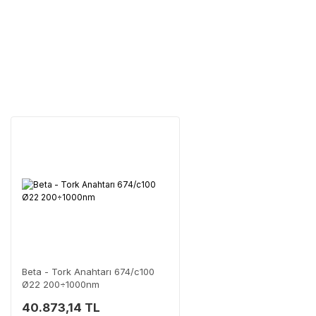
Tüm ürü
Neden Güvenli?
Üretici Garantisi
Orijinal garanti belge
Yaygın Servis Ağı
Size en yakın nokta
Destek Hattı
0 (282) 653 99 54
Beta - Tork Anahtarı 674/c100
Ø22 200÷1000nm
40.873,14 TL