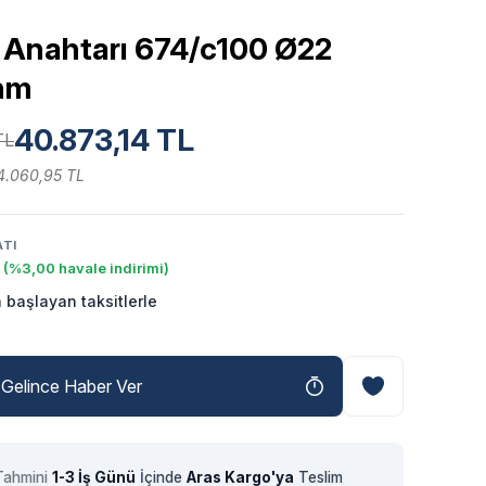
k Anahtarı 674/c100 Ø22
nm
40.873,14 TL
TL
4.060,95 TL
ATI
(%3,00 havale indirimi)
 başlayan taksitlerle
Gelince Haber Ver
Tahmini
1-3 İş Günü
İçinde
Aras Kargo'ya
Teslim