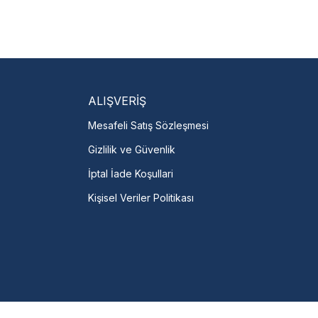
isi Bulun
servislere anında ulaşın.
talı →
ALIŞVERİŞ
Mesafeli Satış Sözleşmesi
Gizlilik ve Güvenlik
İptal İade Koşullari
Kişisel Veriler Politikası