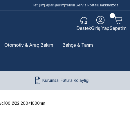
İletişim
Siparişlerim
Yetkili Servis Portalı
Hakkımızda
Destek
Giriş Yap
Sepetim
Otomotiv & Araç Bakım
Bahçe & Tarım
Kurumsal Fatura Kolaylığı
74/c100 Ø22 200÷1000nm