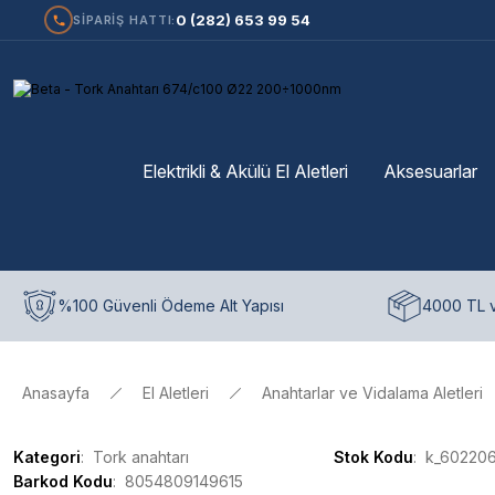
0 (282) 653 99 54
SİPARİŞ HATTI:
Elektrikli & Akülü El Aletleri
Aksesuarlar
%100 Güvenli Ödeme Alt Yapısı
4000 TL v
Anasayfa
El Aletleri
Anahtarlar ve Vidalama Aletleri
Kategori
Tork anahtarı
Stok Kodu
k_60220
Barkod Kodu
8054809149615