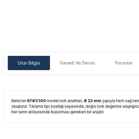
Ürün Bilgisi
Garanti Ve Servis
Yorumlar
Beta'nın
674/C100
model tork anahtarı,
Ø 22 mm
çapıyla hem sağ hem d
oluşturur. Tıklama tipi özelliği sayesinde, doğru tork değerine ulaştığınızda
her tamir atölyesinde bulunması gereken bir araçtır.
Garanti Ve Servis