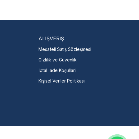
isi Bulun
servislere anında ulaşın.
talı →
ALIŞVERİŞ
Mesafeli Satış Sözleşmesi
Gizlilik ve Güvenlik
İptal İade Koşullari
Kişisel Veriler Politikası