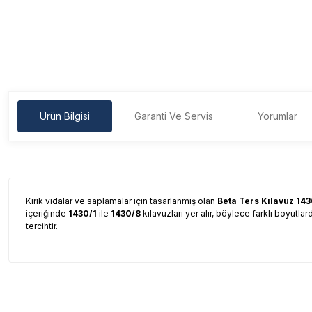
Ürün Bilgisi
Garanti Ve Servis
Yorumlar
Kırık vidalar ve saplamalar için tasarlanmış olan
Beta Ters Kılavuz 14
içeriğinde
1430/1
ile
1430/8
kılavuzları yer alır, böylece farklı boyutla
tercihtir.
Garanti Ve Servis