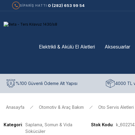
0 (282) 653 99 54
SİPARİŞ HATTI:
Elektrikli & Akülü El Aletleri
Aksesuarlar
%100 Güvenli Ödeme Alt Yapısı
4000 TL v
Anasayfa
Otomotiv & Araç Bakım
Oto Servis Aletleri
Kategori
Saplama, Somun & Vida
Stok Kodu
k_60221
Sökücüler