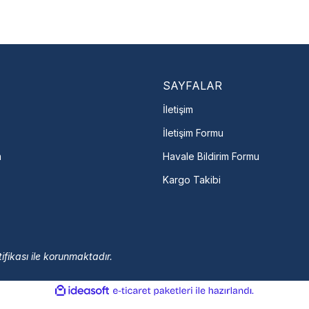
En Yakın Serv
Marka ve şehir seçerek yetkili 
arka Seç
İletişime Geç
Servis Por
SAYFALAR
İletişim
İletişim Formu
m
Havale Bildirim Formu
Kargo Takibi
ifikası ile korunmaktadır.
ile
ideasoft
e-
hazırlandı.
ticaret