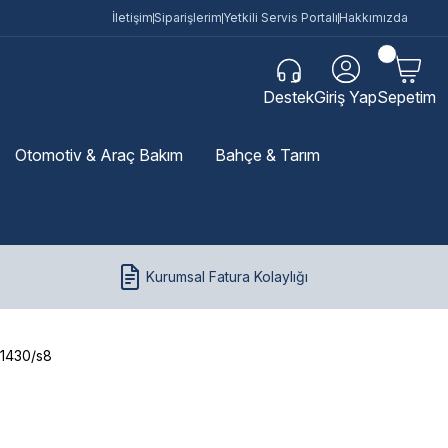
İletişim
Siparişlerim
Yetkili Servis Portalı
Hakkımızda
Destek
Giriş Yap
Sepetim
Otomotiv & Araç Bakım
Bahçe & Tarım
Kurumsal Fatura Kolaylığı
 1430/s8