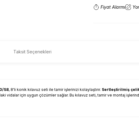
Fiyat Alarmı
Yo
Taksit Seçenekleri
30/S8
, 8'li konik kılavuz seti ile tamir işlerinizi kolaylaştırır.
Sertleştirilmiş çeli
rdaki vidalar için uygun çözümler sağlar. Bu kılavuz seti, tamir ve montaj işlerin