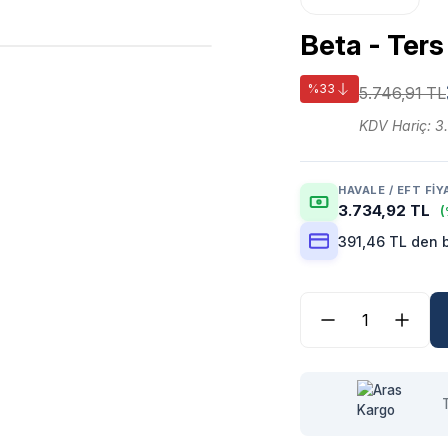
Beta - Ters
%33
5.746,91 TL
KDV Hariç: 3
HAVALE / EFT FIY
3.734,92 TL
(
391,46 TL den b