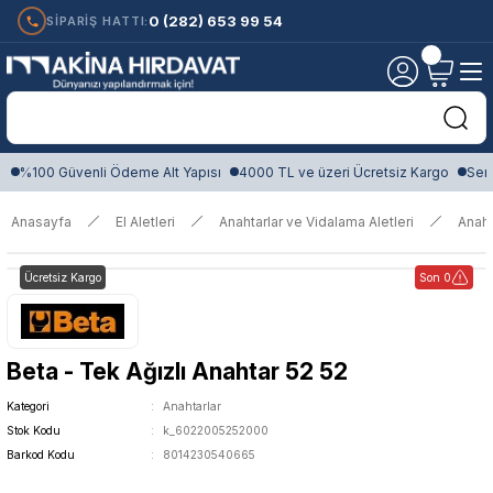
0 (282) 653 99 54
SİPARİŞ HATTI:
%100 Güvenli Ödeme Alt Yapısı
4000 TL ve üzeri Ücretsiz Kargo
Sert
Anasayfa
El Aletleri
Anahtarlar ve Vidalama Aletleri
Anaht
Ücretsiz Kargo
Son 0
Beta - Tek Ağızlı Anahtar 52 52
Kategori
Anahtarlar
Stok Kodu
k_6022005252000
Barkod Kodu
8014230540665