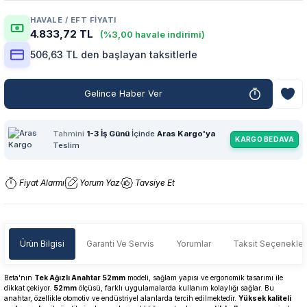
HAVALE / EFT FIYATI
4.833,72 TL
(%3,00 havale indirimi)
506,63 TL den başlayan taksitlerle
Gelince Haber Ver
Tahmini
1-3 İş Günü
İçinde
Aras Kargo'ya
KARGO BEDAVA
Teslim
Fiyat Alarmı
Yorum Yaz
Tavsiye Et
Ürün Bilgisi
Garanti Ve Servis
Yorumlar
Taksit Seçenekler
Beta'nın
Tek Ağızlı Anahtar 52mm
modeli, sağlam yapısı ve ergonomik tasarımı ile
dikkat çekiyor.
52mm
ölçüsü, farklı uygulamalarda kullanım kolaylığı sağlar. Bu
anahtar, özellikle otomotiv ve endüstriyel alanlarda tercih edilmektedir.
Yüksek kaliteli