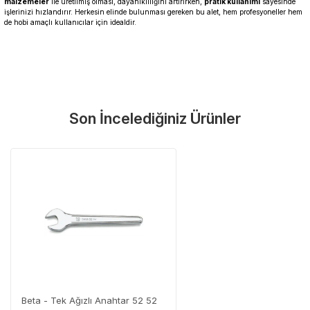
malzemeler
ile üretilmiş olması, dayanıklılığını artırırken,
pratik kullanımı
sayesinde
işlerinizi hızlandırır. Herkesin elinde bulunması gereken bu alet, hem profesyoneller hem
de hobi amaçlı kullanıcılar için idealdir.
Garanti Ve Servis
Bu ürüne ilk yorumu siz yapın!
Güvenle Satın Alın
Son İncelediğiniz Ürünler
Yorum Yaz
Tüm ürünlerimiz üretici firma garantisi altındadır. Size en yakın
servisi kolayca bulun.
Neden Güvenli?
Üretici Garantisi
Orijinal garanti belgeli ürünler
Yaygın Servis Ağı
Size en yakın noktayı anında bulun
Destek Hattı
0 (282) 653 99 54
Beta - Tek Ağızlı Anahtar 52 52