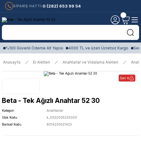
0 (282) 653 99 54
SİPARİŞ HATTI:
%100 Güvenli Ödeme Alt Yapısı
4000 TL ve üzeri Ücretsiz Kargo
Sert
Anasayfa
El Aletleri
Anahtarlar ve Vidalama Aletleri
Anaht
Son 4
Beta - Tek Ağızlı Anahtar 52 30
Kategori
Anahtarlar
Stok Kodu
k_6022005230000
Barkod Kodu
8014230021423