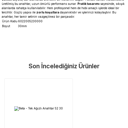
üretilmiş bu anahtar, uzun ömürlü performans sunar.
Pratik tasarımı
sayesinde, sıkışık
alanlarda rahatça kullanılabilir. Hem profesyonel hem de hobi amaçlı işlerde ideal bir
tercihtir. Güçlü yapısı ile
zorlu koşullara
dayanıklıdır ve işlerinizi kolaylaştırır. Bu
anahtar, her tamir setinin vazgeçilmez bir parçasıdır.
Ürün Kodu
6022005230000
Boyut
30mm
Garanti Ve Servis
Bu ürüne ilk yorumu siz yapın!
Güvenle Satın Alın
Son İncelediğiniz Ürünler
Yorum Yaz
Tüm ürünlerimiz üretici firma garantisi altındadır. Size en yakın
servisi kolayca bulun.
Neden Güvenli?
Üretici Garantisi
Orijinal garanti belgeli ürünler
Yaygın Servis Ağı
Size en yakın noktayı anında bulun