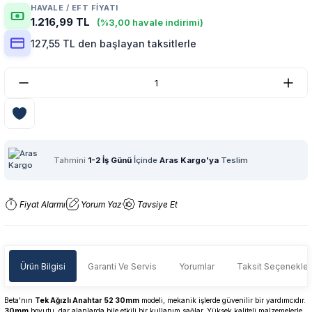
HAVALE / EFT FIYATI
1.216,99 TL
(%3,00 havale indirimi)
127,55 TL den başlayan taksitlerle
Tahmini
1-2 İş Günü
İçinde
Aras Kargo'ya
Teslim
Fiyat Alarmı
Yorum Yaz
Tavsiye Et
Ürün Bilgisi
Garanti Ve Servis
Yorumlar
Taksit Seçenekler
Beta'nın
Tek Ağızlı Anahtar 52 30mm
modeli, mekanik işlerde güvenilir bir yardımcıdır.
30mm
boyutu, dar alanlarda bile etkili bir kullanım sağlar. Yüksek kaliteli malzemelerle