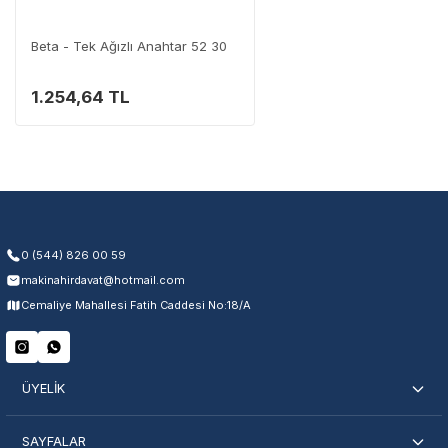
Destek Hattı
0 (282) 653 99 54
Beta - Tek Ağızlı Anahtar 52 30
1.254,64 TL
Garanti Kapsamı
Üretim ve malzeme hataları
Ücretsiz onarım veya değişim
Yetkili servis ağı desteği
Kullanıcı hatası ve fiziksel hasar hariçtir. Fatura ibrazı zorunludur.
0 (544) 826 00 59
makinahirdavat@hotmail.com
Servisi Nasıl Bulurum?
Cemaliye Mahallesi Fatih Caddesi No:18/A
Şehir Seç
Marka Seç
İletişime Geç
ÜYELİK
SAYFALAR