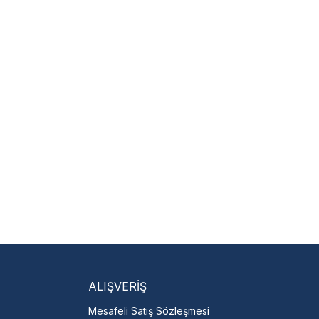
m
 hariçtir. Fatura ibrazı
isi Bulun
servislere anında ulaşın.
talı →
ALIŞVERİŞ
Mesafeli Satış Sözleşmesi