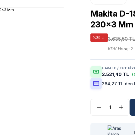
Makita D-1
230x3 Mm
%29
3.635,50 TL
KDV Hariç: 2.
HAVALE / EFT FIY
2.521,40 TL
(
264,27 TL den b