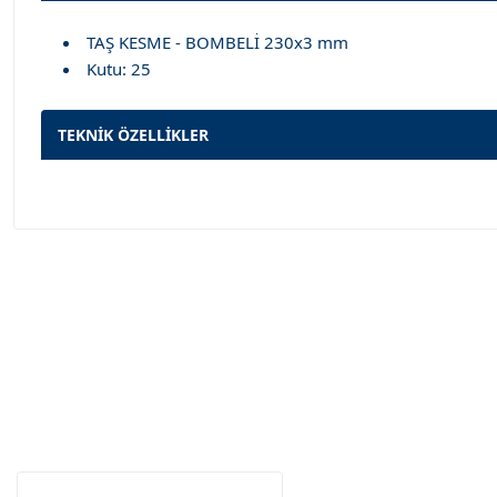
TAŞ KESME - BOMBELİ 230x3 mm
Kutu: 25
TEKNİK ÖZELLİKLER
Garanti Ve Servis
Tüm ürü