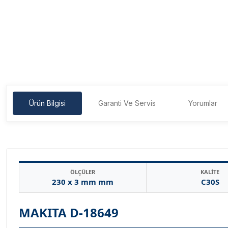
Ürün Bilgisi
Garanti Ve Servis
Yorumlar
ÖLÇÜLER
KALİTE
230 x 3 mm mm
C30S
MAKITA D-18649