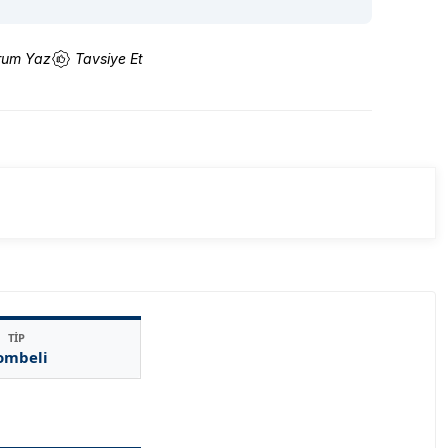
rum Yaz
Tavsiye Et
TİP
ombeli