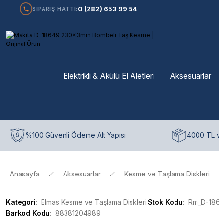
0 (282) 653 99 54
SİPARİŞ HATTI:
Elektrikli & Akülü El Aletleri
Aksesuarlar
%100 Güvenli Ödeme Alt Yapısı
4000 TL v
Anasayfa
Aksesuarlar
Kesme ve Taşlama Diskleri
Kategori
Elmas Kesme ve Taşlama Diskleri
Stok Kodu
Rm_D-18
Barkod Kodu
88381204989