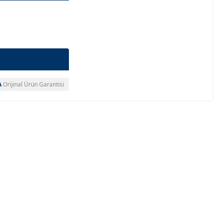
A
Orijinal Ürün Garantisi
a bulun.