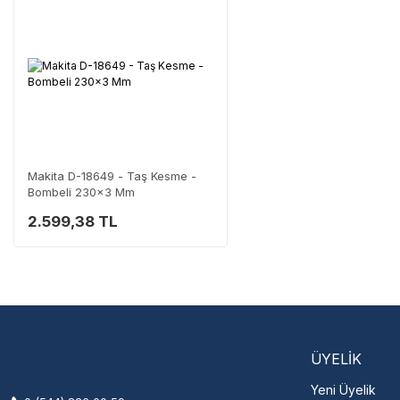
Neden Güvenli?
Üretici Garantisi
Orijinal garanti belge
Yaygın Servis Ağı
Size en yakın nokta
Destek Hattı
0 (282) 653 99 54
Makita D-18649 - Taş Kesme -
Bombeli 230x3 Mm
2.599,38 TL
Servisi 
Şehir Seç
M
ÜYELİK
Yeni Üyelik