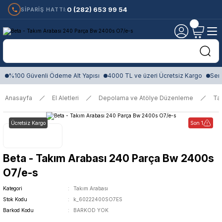
0 (282) 653 99 54
SİPARİŞ HATTI:
%100 Güvenli Ödeme Alt Yapısı
4000 TL ve üzeri Ücretsiz Kargo
Sert
Anasayfa
El Aletleri
Depolama ve Atölye Düzenleme
Ta
Ücretsiz Kargo
Son 1
Beta - Takım Arabası 240 Parça Bw 2400s
O7/e-s
Kategori
Takım Arabası
Stok Kodu
k_60222400SO7ES
Barkod Kodu
BARKOD YOK