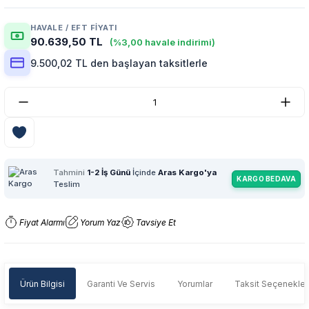
HAVALE / EFT FIYATI
90.639,50 TL
(%3,00 havale indirimi)
9.500,02 TL den başlayan taksitlerle
Tahmini
1-2 İş Günü
İçinde
Aras Kargo'ya
KARGO BEDAVA
Teslim
Fiyat Alarmı
Yorum Yaz
Tavsiye Et
Ürün Bilgisi
Garanti Ve Servis
Yorumlar
Taksit Seçenekler