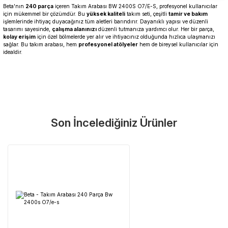
Beta'nın
240 parça
içeren Takım Arabası BW 2400S O7/E-S, profesyonel kullanıcılar
için mükemmel bir çözümdür. Bu
yüksek kaliteli
takım seti, çeşitli
tamir ve bakım
işlemlerinde ihtiyaç duyacağınız tüm aletleri barındırır. Dayanıklı yapısı ve düzenli
tasarımı sayesinde,
çalışma alanınızı
düzenli tutmanıza yardımcı olur. Her bir parça,
kolay erişim
için özel bölmelerde yer alır ve ihtiyacınız olduğunda hızlıca ulaşmanızı
sağlar. Bu takım arabası, hem
profesyonel atölyeler
hem de bireysel kullanıcılar için
idealdir.
Garanti Ve Servis
Bu ürüne ilk yorumu siz yapın!
Güvenle Satın Alın
Son İncelediğiniz Ürünler
Yorum Yaz
Tüm ürünlerimiz üretici firma garantisi altındadır. Size en yakın
servisi kolayca bulun.
Neden Güvenli?
Üretici Garantisi
Orijinal garanti belgeli ürünler
Yaygın Servis Ağı
Size en yakın noktayı anında bulun