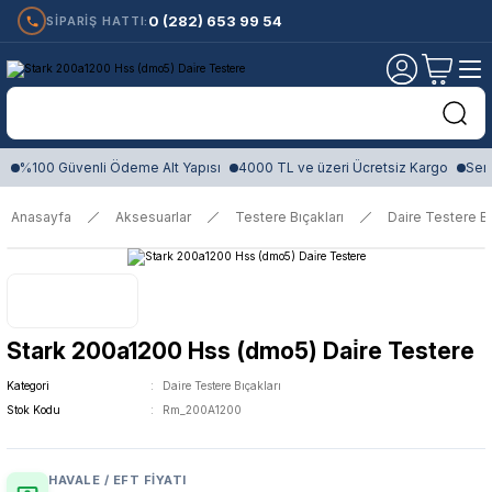
0 (282) 653 99 54
SİPARİŞ HATTI:
%100 Güvenli Ödeme Alt Yapısı
4000 TL ve üzeri Ücretsiz Kargo
Sert
Anasayfa
Aksesuarlar
Testere Bıçakları
Daire Testere Bı
Stark 200a1200 Hss (dmo5) Dai̇re Testere
Kategori
Daire Testere Bıçakları
Stok Kodu
Rm_200A1200
HAVALE / EFT FIYATI