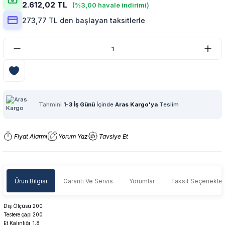
2.612,02 TL
(%3,00 havale indirimi)
273,77 TL den başlayan taksitlerle
Tahmini
1-3 İş Günü
İçinde
Aras Kargo'ya
Teslim
Fiyat Alarmı
Yorum Yaz
Tavsiye Et
Ürün Bilgisi
Garanti Ve Servis
Yorumlar
Taksit Seçenekler
Diş Ölçüsü
200
Testere çapı
200
Et Kalınlığı
1,8