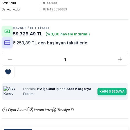
Stok Kodu
fr_XX800
Barkod Kodu
8717496636683
HAVALE / EFT FIYATI
59.725,49 TL
(%3,00 havale indirimi)
6.259,89 TL den başlayan taksitlerle
Tahmini
1-2 İş Günü
İçinde
Aras Kargo'ya
KARGO BEDAVA
Teslim
Fiyat Alarmı
Yorum Yaz
Tavsiye Et