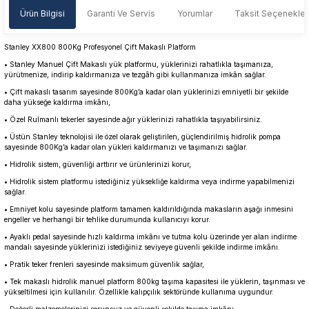
Ürün Bilgisi
Garanti Ve Servis
Yorumlar
Taksit Seçenekler
Stanley XX800 800Kg Profesyonel Çift Makaslı Platform
• Stanley Manuel Çift Makaslı yük platformu, yüklerinizi rahatlıkla taşımanıza,
yürütmenize, indirip kaldırmanıza ve tezgâh gibi kullanmanıza imkân sağlar.
• Çift makaslı tasarım sayesinde 800Kg’a kadar olan yüklerinizi emniyetli bir şekilde
daha yükseğe kaldırma imkânı,
• Özel Rulmanlı tekerler sayesinde ağır yüklerinizi rahatlıkla taşıyabilirsiniz.
• Üstün Stanley teknolojisi ile özel olarak geliştirilen, güçlendirilmiş hidrolik pompa
sayesinde 800Kg’a kadar olan yükleri kaldırmanızı ve taşımanızı sağlar.
• Hidrolik sistem, güvenliği arttırır ve ürünlerinizi korur,
• Hidrolik sistem platformu istediğiniz yüksekliğe kaldırma veya indirme yapabilmenizi
sağlar.
• Emniyet kolu sayesinde platform tamamen kaldırıldığında makasların aşağı inmesini
engeller ve herhangi bir tehlike durumunda kullanıcıyı korur.
• Ayaklı pedal sayesinde hızlı kaldırma imkânı ve tutma kolu üzerinde yer alan indirme
mandalı sayesinde yüklerinizi istediğiniz seviyeye güvenli şekilde indirme imkânı.
• Pratik teker frenleri sayesinde maksimum güvenlik sağlar,
• Tek makaslı hidrolik manuel platform 800kg taşıma kapasitesi ile yüklerin, taşınması ve
yükseltilmesi için kullanılır. Özellikle kalıpçılık sektöründe kullanıma uygundur.