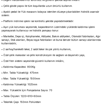
• Değerli malzemelerinizi sorunsuz ve güvenli şekilde taşıma imkânı.
• Çelik gövde yapısı ile tüm koşullarda uzun ömürlü kullanım.
• Ayaklı pedal ile Yük masasını kolayca istenilen düzeye çıkarılabilen hidrolik asansör
sistemi.
• Platform indirime işlemi ise kontrollü şekilde yapılabilmektedir.
• Aşırı yük koruması sayesinde, kapasitesinin üzerindeki yüklerde kaldırma işlemi
yapmayarak kullanıcıyı ve hidrolik pompayı korur.
• Marketler, Depo içi, Kalıphaneler, Atölyeler, Bakım atölyeleri, Otomobil fabrikaları, Ağır
sanayi, Stok alanları, Beyaz eşya fabrikaları ve buna benzer bütün sanayi alanlarında
kullanılabilir,
• 2 sarhoş/hareketli teker, 2 sabit teker ile çok yönlü kullanım,
• Özel çelik makaslar ve çelik konstrüksiyon ile sağlam ve dayanıklı yapı,
• Özel fren sistemi sayesinde güvenli kullanım imkânı,
• Kaldırma Kapasitesi: 800Kg
• Min. Tabla Yüksekliği: 475mm
• Max. Tabla Yüksekliği: 1500mm
• Kaldırma Yüksekliği: 1025mm
• Max. Yükseklik İçin Pompalama Sayısı: 70
• Tabla Ölçüleri: 1220x610x60mm
• Tekerlek Çapı: 150mm Poliüretan