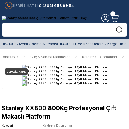
0 (282) 653 99 54
SİPARİŞ HATTI:
%100 Güvenli Ödeme Alt Yapısı
4000 TL ve üzeri Ücretsiz Kargo
Sert
Anasayfa
Güç & Sanayi Makineleri
Kaldırma Ekipmanları
Ücretsiz Kargo
Stanley XX800 800Kg Profesyonel Çift
Makaslı Platform
Kategori
Kaldırma Ekipmanları