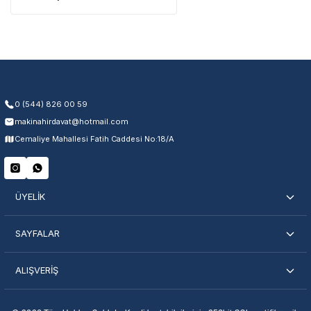
Üretim ve malzeme hataları
Ücretsiz onarım veya değişim
Yetkili servis ağı desteği
Kullanıcı hatası ve fiziksel hasar hariçtir. Fatura ibrazı zorunludur.
0 (544) 826 00 59
makinahirdavat@hotmail.com
Servisi Nasıl Bulurum?
Cemaliye Mahallesi Fatih Caddesi No:18/A
Şehir Seç
Marka Seç
İletişime Geç
ÜYELİK
SAYFALAR
ALIŞVERİŞ
En Yakın Servisi Bulun
Marka ve şehir seçerek yetkili servislere anında ulaşın.