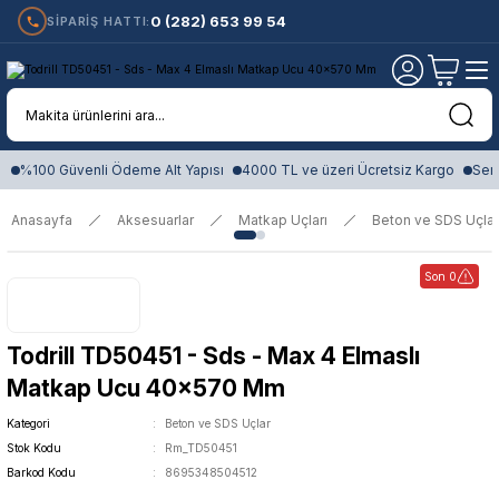
0 (282) 653 99 54
SİPARİŞ HATTI:
%100 Güvenli Ödeme Alt Yapısı
4000 TL ve üzeri Ücretsiz Kargo
Sert
Anasayfa
Aksesuarlar
Matkap Uçları
Beton ve SDS Uçlar
Son 0
Todrill TD50451 - Sds - Max 4 Elmaslı
Matkap Ucu 40x570 Mm
Kategori
Beton ve SDS Uçlar
Stok Kodu
Rm_TD50451
Barkod Kodu
8695348504512