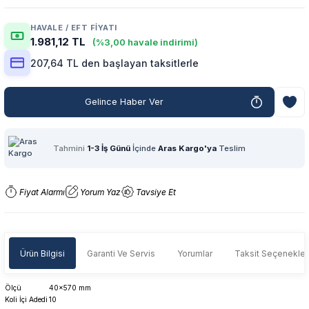
HAVALE / EFT FIYATI
1.981,12 TL
(%3,00 havale indirimi)
207,64 TL den başlayan taksitlerle
Gelince Haber Ver
Tahmini
1-3 İş Günü
İçinde
Aras Kargo'ya
Teslim
Fiyat Alarmı
Yorum Yaz
Tavsiye Et
Ürün Bilgisi
Garanti Ve Servis
Yorumlar
Taksit Seçenekler
Ölçü
40x570 mm
Koli İçi Adedi
10