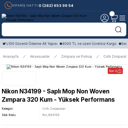
0 (282) 653 99 54
SİPARİŞ HATTI:
%100 Güvenli Ödeme Alt Yapısı
4000 TL ve üzeri Ücretsiz Kargo
Sert
Anasayfa
Aksesuarlar
Zımpara ve Polisaj
Cırtlı Zımparala
Son 0
Nikon N34199 - Saplı Mop Non Woven
Zımpara 320 Kum - Yüksek Performans
Kategori
Cırtlı Zımparalar
Stok Kodu
Rm_N34199