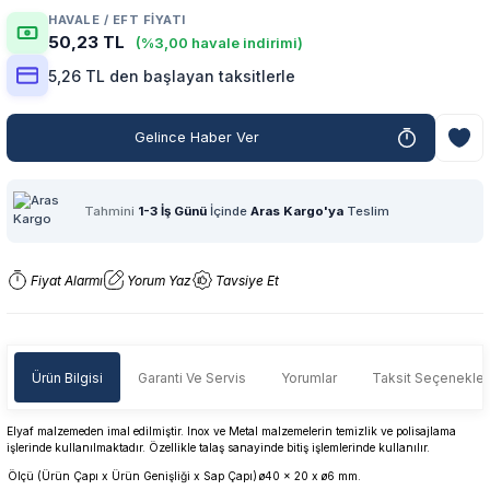
HAVALE / EFT FIYATI
50,23 TL
(%3,00 havale indirimi)
5,26 TL den başlayan taksitlerle
Gelince Haber Ver
Tahmini
1-3 İş Günü
İçinde
Aras Kargo'ya
Teslim
Fiyat Alarmı
Yorum Yaz
Tavsiye Et
Ürün Bilgisi
Garanti Ve Servis
Yorumlar
Taksit Seçenekler
Elyaf malzemeden imal edilmiştir. Inox ve Metal malzemelerin temizlik ve polisajlama
işlerinde kullanılmaktadır. Özellikle talaş sanayinde bitiş işlemlerinde kullanılır.
Ölçü (Ürün Çapı x Ürün Genişliği x Sap Çapı)
ø40 x 20 x ø6 mm.