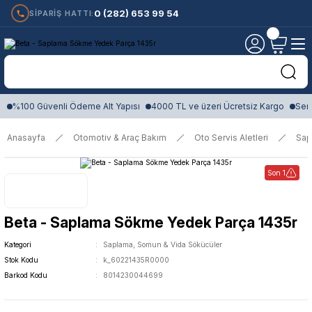
0 (282) 653 99 54
SİPARİŞ HATTI:
%100 Güvenli Ödeme Alt Yapısı
4000 TL ve üzeri Ücretsiz Kargo
Sert
Anasayfa
Otomotiv & Araç Bakım
Oto Servis Aletleri
Sap
Son 1
Beta - Saplama Sökme Yedek Parça 1435r
Kategori
Saplama, Somun & Vida Sökücüler
Stok Kodu
k_60221435R0000
Barkod Kodu
8014230044699