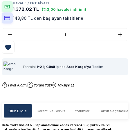
HAVALE / EFT FIYATI
1.372,02 TL
(%3,00 havale indirimi)
143,80 TL den başlayan taksitlerle
Tahmini
1-2 İş Günü
İçinde
Aras Kargo'ya
Teslim
Fiyat Alarmı
Yorum Yaz
Tavsiye Et
Ürün Bilgisi
Garanti Ve Servis
Yorumlar
Taksit Seçenekler
Beta
markasına ait bu
Saplama Sökme Yedek Parça 1435R
, yüksek kaliteli
malzemelerle üretilmiştir. Bu yedek parça,
uzun ömürlü
kullanımı ve
yüksek