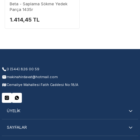
Beta - Saplama Sökme Yedek
Parça 1435r
1.414,45 TL
Garanti Kapsamı
Üretim ve malzeme hataları
Ücretsiz onarım veya değişim
Yetkili servis ağı desteği
Kullanıcı hatası ve fiziksel hasar hariçtir. Fatura ibrazı zorunludur.
0 (544) 826 00 59
makinahirdavat@hotmail.com
Servisi Nasıl Bulurum?
Cemaliye Mahallesi Fatih Caddesi No:18/A
Şehir Seç
Marka Seç
İletişime Geç
ÜYELİK
SAYFALAR