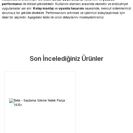
performansı
ile dikkat çekmektedir. Kullanım alanları arasında otomotiv ve endüstriyel
uygulamalar yer alır.
Kolay montaj
ve
uyumlu tasarımı
sayesinde, mevcut sistemlerinizi
sorunsuz bir şekilde destekler. Performansını artırmak ve işlerinizi kolaylaştırmak için
ideal bir seçimdir. Aşağıdaki tablo ile ürün detaylarını inceleyebilirsiniz.
Garanti Ve Servis
Bu ürüne ilk yorumu siz yapın!
Güvenle Satın Alın
Son İncelediğiniz Ürünler
Yorum Yaz
Tüm ürünlerimiz üretici firma garantisi altındadır. Size en yakın
servisi kolayca bulun.
Neden Güvenli?
Üretici Garantisi
Orijinal garanti belgeli ürünler
Yaygın Servis Ağı
Size en yakın noktayı anında bulun
Destek Hattı
0 (282) 653 99 54