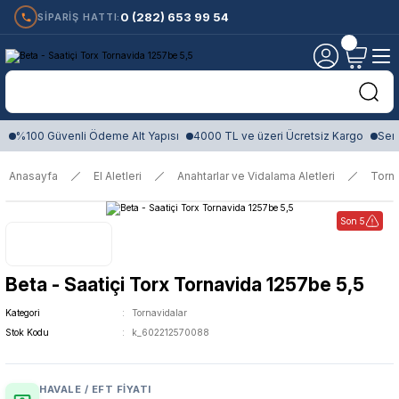
0 (282) 653 99 54
SİPARİŞ HATTI:
%100 Güvenli Ödeme Alt Yapısı
4000 TL ve üzeri Ücretsiz Kargo
Sert
Anasayfa
El Aletleri
Anahtarlar ve Vidalama Aletleri
Torna
Son 5
Beta - Saatiçi Torx Tornavida 1257be 5,5
Kategori
Tornavidalar
Stok Kodu
k_602212570088
HAVALE / EFT FIYATI