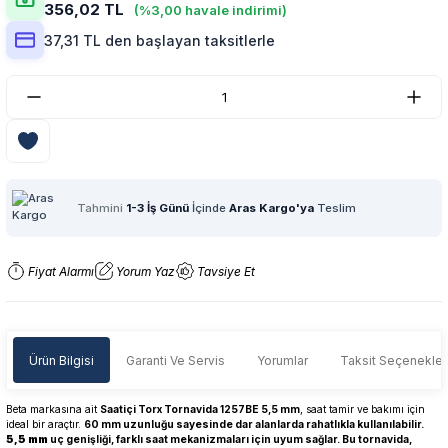
356,02 TL
(%3,00 havale indirimi)
37,31 TL den başlayan taksitlerle
Tahmini
1-3 İş Günü
İçinde
Aras Kargo'ya
Teslim
Fiyat Alarmı
Yorum Yaz
Tavsiye Et
Ürün Bilgisi
Garanti Ve Servis
Yorumlar
Taksit Seçenekler
Beta markasına ait
Saatiçi Torx Tornavida 1257BE 5,5 mm
, saat tamir ve bakımı için
ideal bir araçtır.
60 mm uzunluğu sayesinde dar alanlarda rahatlıkla kullanılabilir.
5,5 mm
uç genişliği, farklı saat mekanizmaları için uyum sağlar. Bu tornavida,