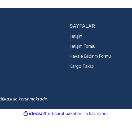
Marka ve şehir seçerek yetkili 
arka Seç
İletişime Geç
Servis Por
SAYFALAR
İletişim
İletişim Formu
m
Havale Bildirim Formu
Kargo Takibi
ifikası ile korunmaktadır.
ile
ideasoft
e-
hazırlandı.
ticaret
paketleri