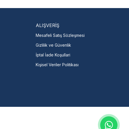
servislere anında ulaşın.
talı →
ALIŞVERİŞ
Mesafeli Satış Sözleşmesi
Gizlilik ve Güvenlik
İptal İade Koşullari
Kişisel Veriler Politikası