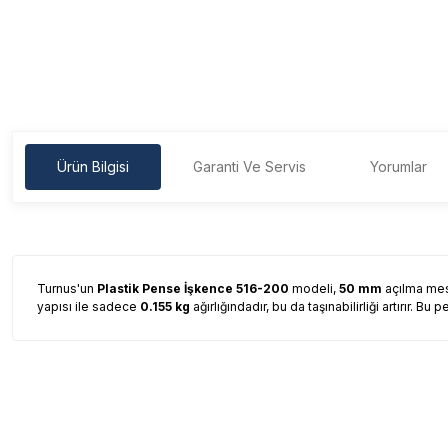
Ürün Bilgisi
Garanti Ve Servis
Yorumlar
Turnus'un
Plastik Pense İşkence 516-200
modeli,
50 mm
açılma mesa
yapısı ile sadece
0.155 kg
ağırlığındadır, bu da taşınabilirliği artırır
Garanti Ve Servis