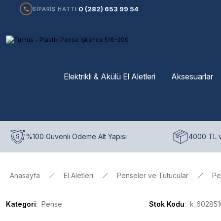
0 (282) 653 99 54
SİPARİŞ HATTI:
Elektrikli & Akülü El Aletleri
Aksesuarlar
%100 Güvenli Ödeme Alt Yapısı
4000 TL v
Anasayfa
El Aletleri
Penseler ve Tutucular
Pe
Kategori
Pense
Stok Kodu
k_60285