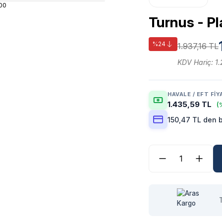
Turnus - P
%24
1.937,16 TL
KDV Hariç: 1
HAVALE / EFT FIY
1.435,59 TL
(
150,47 TL den b