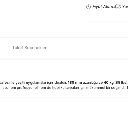
Fiyat Alarmı
Yo
Taksit Seçenekleri
fesi ile çeşitli uygulamalar için idealdir.
180 mm
uzunluğu ve
40 kg
(88 lbs)
. Bu pense, hem profesyonel hem de hobi kullanıcıları için mükemmel bir seçimdi