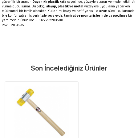
güvenilir bir araçtır.
Dayanıklı plastik kafa
sayesinde, yüzeylere zarar vermeden etkili bir
vurma gücü sunar. Bu çekiç,
ahşap, plastik ve metal
yüzeylere uygulama yaparken
mükemmel bir tercih olacaktır. Kullanımı kolay ve hafif yapısı ile uzun süreli kullanımda
bile konfor sağlar. İş yerinizde veya evde,
tamirat ve montaj işlerinde
vazgeçilmez bir
yardımcıdır. Ürün kodu: 6127252203500.
252 - 20 35
35
Garanti Ve Servis
Bu ürüne ilk yorumu siz yapın!
Güvenle Satın Alın
Son İncelediğiniz Ürünler
Yorum Yaz
Tüm ürünlerimiz üretici firma garantisi altındadır. Size en yakın
servisi kolayca bulun.
Neden Güvenli?
Üretici Garantisi
Orijinal garanti belgeli ürünler
Yaygın Servis Ağı
Size en yakın noktayı anında bulun
Destek Hattı