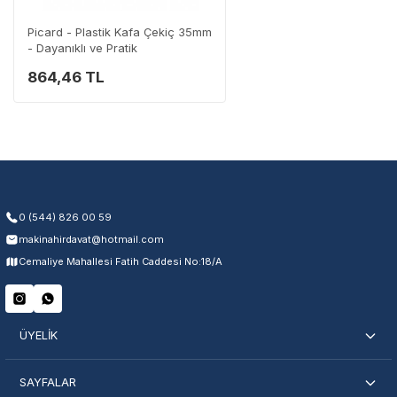
0 (282) 653 99 54
Picard - Plastik Kafa Çekiç 35mm
- Dayanıklı ve Pratik
864,46 TL
Garanti Kapsamı
Üretim ve malzeme hataları
Ücretsiz onarım veya değişim
Yetkili servis ağı desteği
Kullanıcı hatası ve fiziksel hasar hariçtir. Fatura ibrazı zorunludur.
0 (544) 826 00 59
makinahirdavat@hotmail.com
Servisi Nasıl Bulurum?
Cemaliye Mahallesi Fatih Caddesi No:18/A
Şehir Seç
Marka Seç
İletişime Geç
ÜYELİK
SAYFALAR