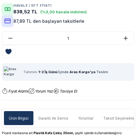
HAVALE / EFT FIYATI
838,52 TL
(%3,00 havale indirimi)
87,89 TL den başlayan taksitlerle
Tahmini
1-2 İş Günü
İçinde
Aras Kargo'ya
Teslim
Fiyat Alarmı
Yorum Yaz
Tavsiye Et
Ürün Bilgisi
Garanti Ve Servis
Yorumlar
Taksit Seçenekler
Picard markasına ait
Plastik Kafa Çekiç 35mm
, çeşitli işlerde kullanabileceğiniz