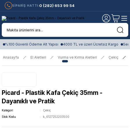
0 (282) 653 99 54
SİPARİŞ HATTI:
%100 Güvenli Ödeme Alt Yapısı
4000 TL ve üzeri Ücretsiz Kargo
Sert
Anasayfa
El Aletleri
Vurma ve Kırma Aletleri
Çekiç
Picard - Plastik Kafa Çekiç 35mm -
Dayanıklı ve Pratik
Kategori
Çekiç
Stok Kodu
k_6127252203500