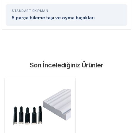
STANDART EKIPMAN
Neden Güvenli?
5 parça bileme taşı ve oyma bıçakları
Üretici Garantisi
Orijinal garanti belgeli ürünler
Yaygın Servis Ağı
Size en yakın noktayı anında bulun
Destek Hattı
0 (282) 653 99 54
Son İncelediğiniz Ürünler
Garanti Kapsamı
Üretim ve malzeme hataları
Ücretsiz onarım veya değişim
Yetkili servis ağı desteği
Kullanıcı hatası ve fiziksel hasar hariçtir. Fatura ibrazı zorunludur.