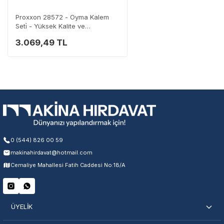
Servisi Nasıl Bulurum?
Proxxon 28572 - Oyma Kalem
Seti̇ - Yüksek Kalite ve
Dayanıklılık
3.069,49 TL
Şehir Seç
Marka Seç
İletişime Geç
En Yakın Servisi Bulun
Marka ve şehir seçerek yetkili servislere anında ulaşın.
0 (544) 826 00 59
makinahirdavat@hotmail.com
Servis Portalı →
Cemaliye Mahallesi Fatih Caddesi No:18/A
ÜYELİK