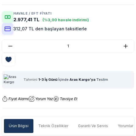
HAVALE / EFT FIYATI
2.977,41 TL
(%3,00 havale indirimi)
312,07 TL den başlayan taksitlerle
Tahmini
1-3 İş Günü
İçinde
Aras Kargo'ya
Teslim
Fiyat Alarmı
Yorum Yaz
Tavsiye Et
Ürün Bilgisi
Teknik Özellikler
Garanti Ve Servis
Yorumlar