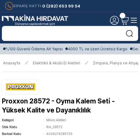
0 (282) 653 99 54
SİPARİŞ HATTI:
%100 Güvenli Ödeme Alt Yapısı
4000 TL ve üzeri Ücretsiz Kargo
Sert
Anasayfa
Elektrikli & Akülü El Aletleri
Zımpara, Planya ve Ahşap
Proxxon 28572 - Oyma Kalem Seti̇ -
Yüksek Kalite ve Dayanıklılık
Kategori
Mikro Aletleri
Stok Kodu
Rm_28572
Barkod Kodu
4006274285729