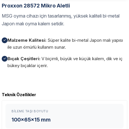
Proxxon 28572 Mikro Aletli
MSG oyma cihazı için tasarlanmış, yüksek kaliteli bi-metal
Japon malı oyma kalem setidir.
Malzeme Kalitesi:
Süper kalite bi-metal Japon malı yapısı
✓
ile uzun ömürlü kullanım sunar.
Bıçak Çeşitleri:
V biçimli, büyük ve küçük kalem, dik ve iç
✓
bükey bıçaklar içerir.
Garanti Ve Servis
Teknik Özellikler
Bu ürüne ilk yorumu siz yapın!
Güvenle Satın Alın
BILEME TAŞI BOYUTU
Yorum Yaz
Tüm ürünlerimiz üretici firma garantisi altındadır. Size en yakın
100x65x15 mm
servisi kolayca bulun.