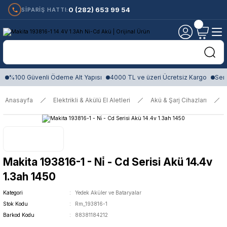
0 (282) 653 99 54
SİPARİŞ HATTI:
%100 Güvenli Ödeme Alt Yapısı
4000 TL ve üzeri Ücretsiz Kargo
Sert
Anasayfa
Elektrikli & Akülü El Aletleri
Akü & Şarj Cihazları
Makita 193816-1 - Ni̇ - Cd Serisi Akü 14.4v
1.3ah 1450
Kategori
Yedek Aküler ve Bataryalar
Stok Kodu
Rm_193816-1
Barkod Kodu
88381184212