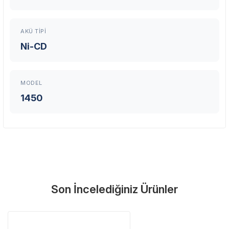
Üretici Garantisi
Orijinal garanti belgeli ürünler
Yaygın Servis Ağı
AKÜ TIPI
Size en yakın noktayı anında bulun
Ni-CD
Destek Hattı
0 (282) 653 99 54
MODEL
1450
Garanti Kapsamı
Üretim ve malzeme hataları
Ücretsiz onarım veya değişim
Yetkili servis ağı desteği
Kullanıcı hatası ve fiziksel hasar hariçtir. Fatura ibrazı zorunludur.
Son İncelediğiniz Ürünler
Servisi Nasıl Bulurum?