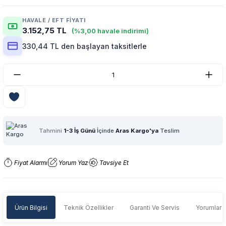
HAVALE / EFT FIYATI
3.152,75 TL
(%3,00 havale indirimi)
330,44 TL den başlayan taksitlerle
Tahmini
1-3 İş Günü
İçinde
Aras Kargo'ya
Teslim
Fiyat Alarmı
Yorum Yaz
Tavsiye Et
Ürün Bilgisi
Teknik Özellikler
Garanti Ve Servis
Yorumlar