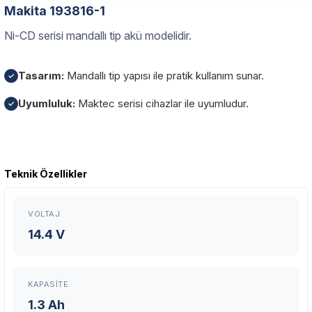
Makita 193816-1
Ni-CD serisi mandallı tip akü modelidir.
Tasarım:
Mandallı tip yapısı ile pratik kullanım sunar.
✓
Uyumluluk:
Maktec serisi cihazlar ile uyumludur.
✓
Garanti Ve Servis
Teknik Özellikler
Bu ürüne ilk yorumu siz yapın!
Güvenle Satın Alın
VOLTAJ
Yorum Yaz
Tüm ürünlerimiz üretici firma garantisi altındadır. Size en yakın
14.4 V
servisi kolayca bulun.
KAPASITE
Neden Güvenli?
1.3 Ah