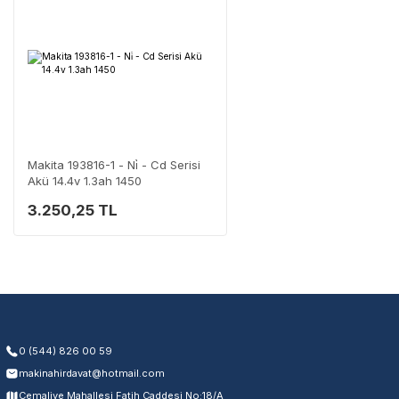
Şehir Seç
Marka Seç
İletişime Geç
En Yakın Servisi Bulun
Makita 193816-1 - Ni̇ - Cd Serisi
Marka ve şehir seçerek yetkili servislere anında ulaşın.
Akü 14.4v 1.3ah 1450
3.250,25 TL
Servis Portalı →
0 (544) 826 00 59
makinahirdavat@hotmail.com
Cemaliye Mahallesi Fatih Caddesi No:18/A