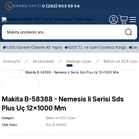
0 (282) 653 99 54
SİPARİŞ HATTI:
%100 Güvenli Ödeme Alt Yapısı
4000 TL ve üzeri Ücretsiz Kargo
Sert
Anasayfa
Aksesuarlar
Matkap Uçları
Beton ve SDS Uçlar
Makita B-58388 - Nemesis Ii Serisi Sds
Plus Uç 12x1000 Mm
Kategori
Beton ve SDS Uçlar
Stok Kodu
Rm_B-58388