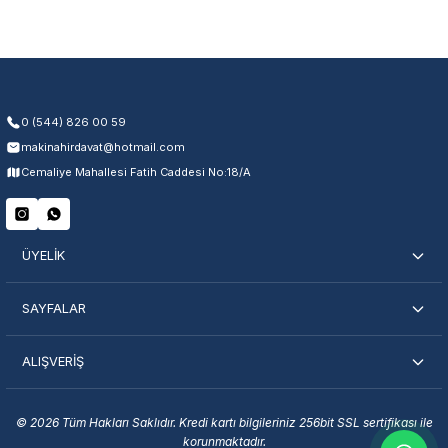
Üretim ve malzeme hataları
Ücretsiz onarım veya değişim
Yetkili servis ağı desteği
Kullanıcı hatası ve fiziksel hasar hariçtir. Fatura ibrazı zorunludur.
0 (544) 826 00 59
makinahirdavat@hotmail.com
Servisi Nasıl Bulurum?
Cemaliye Mahallesi Fatih Caddesi No:18/A
Şehir Seç
Marka Seç
İletişime Geç
ÜYELİK
SAYFALAR
ALIŞVERİŞ
En Yakın Servisi Bulun
Marka ve şehir seçerek yetkili servislere anında ulaşın.
© 2026 Tüm Hakları Saklıdır. Kredi kartı bilgileriniz 256bit SSL sertifikası ile
korunmaktadır.