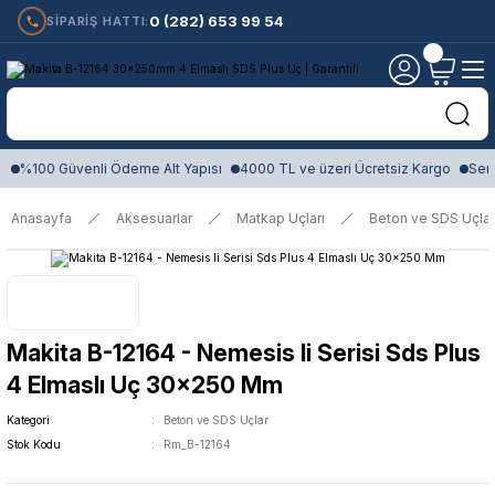
0 (282) 653 99 54
SİPARİŞ HATTI:
%100 Güvenli Ödeme Alt Yapısı
4000 TL ve üzeri Ücretsiz Kargo
Sert
Anasayfa
Aksesuarlar
Matkap Uçları
Beton ve SDS Uçlar
Makita B-12164 - Nemesis Ii Serisi Sds Plus
4 Elmaslı Uç 30x250 Mm
Kategori
Beton ve SDS Uçlar
Stok Kodu
Rm_B-12164