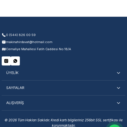
Üretim ve malzeme hataları
Ücretsiz onarım veya değişim
Yetkili servis ağı desteği
Kullanıcı hatası ve fiziksel hasar hariçtir. Fatura ibrazı zorunludur.
0 (544) 826 00 59
makinahirdavat@hotmail.com
Servisi Nasıl Bulurum?
Cemaliye Mahallesi Fatih Caddesi No:18/A
Şehir Seç
Marka Seç
İletişime Geç
ÜYELİK
SAYFALAR
ALIŞVERİŞ
En Yakın Servisi Bulun
Marka ve şehir seçerek yetkili servislere anında ulaşın.
© 2026 Tüm Hakları Saklıdır. Kredi kartı bilgileriniz 256bit SSL sertifikası ile
korunmaktadır.