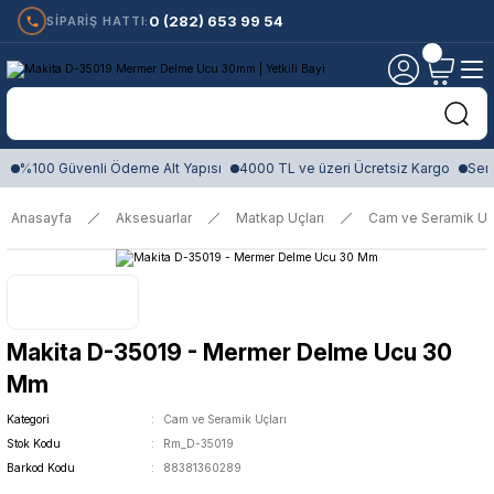
0 (282) 653 99 54
SİPARİŞ HATTI:
%100 Güvenli Ödeme Alt Yapısı
4000 TL ve üzeri Ücretsiz Kargo
Sert
Anasayfa
Aksesuarlar
Matkap Uçları
Cam ve Seramik Uçl
Makita D-35019 - Mermer Delme Ucu 30
Mm
Kategori
Cam ve Seramik Uçları
Stok Kodu
Rm_D-35019
Barkod Kodu
88381360289