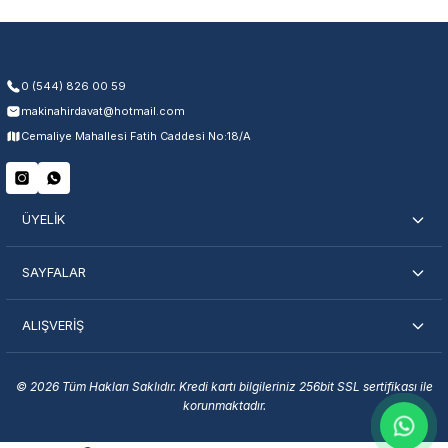
Yetkili servis ağı desteği
Kullanıcı hatası ve fiziksel hasar hariçtir. Fatura ibrazı zorunludur.
0 (544) 826 00 59
makinahirdavat@hotmail.com
Servisi Nasıl Bulurum?
Cemaliye Mahallesi Fatih Caddesi No:18/A
Şehir Seç
Marka Seç
İletişime Geç
ÜYELİK
SAYFALAR
ALIŞVERİŞ
En Yakın Servisi Bulun
Marka ve şehir seçerek yetkili servislere anında ulaşın.
© 2026 Tüm Hakları Saklıdır. Kredi kartı bilgileriniz 256bit SSL sertifikası ile
korunmaktadır.
Servis Portalı →