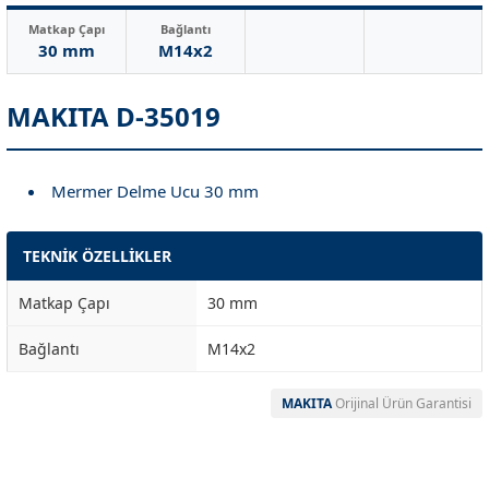
Matkap Çapı
Bağlantı
30 mm
M14x2
MAKITA D-35019
Mermer Delme Ucu 30 mm
TEKNİK ÖZELLİKLER
Matkap Çapı
30 mm
Bağlantı
M14x2
MAKITA
Orijinal Ürün Garantisi
Garanti Ve Servis
Bu ürüne ilk yorumu siz yapın!