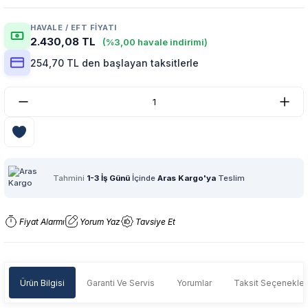
HAVALE / EFT FIYATI
2.430,08 TL
(%3,00 havale indirimi)
254,70 TL den başlayan taksitlerle
Tahmini
1-3 İş Günü
İçinde
Aras Kargo'ya
Teslim
Fiyat Alarmı
Yorum Yaz
Tavsiye Et
Ürün Bilgisi
Garanti Ve Servis
Yorumlar
Taksit Seçenekler