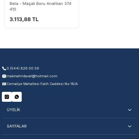
Beta - Maşalı Boru Anahtarı 374
410
3.113,88 TL
Garanti Kapsamı
Üretim ve malzeme hataları
Ücretsiz onarım veya değişim
Yetkili servis ağı desteği
Kullanıcı hatası ve fiziksel hasar hariçtir. Fatura ibrazı zorunludur.
0 (544) 826 00 59
makinahirdavat@hotmail.com
Servisi Nasıl Bulurum?
Cemaliye Mahallesi Fatih Caddesi No:18/A
Şehir Seç
Marka Seç
İletişime Geç
ÜYELİK
SAYFALAR