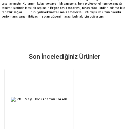
tasarlanmıştır. Kullanımı kolay ve dayanıklı yapısıyla, hem profesyonel hem de amatör
tamirat işlerinde ideal bir seçimdir.
Ergonomik tasarımı
, uzun süreli kullanımlarda bile
rahatlık sağlar. Bu ürün,
yüksek kaliteli malzemelerle
üretilmiştir ve uzun ömürlü
performans sunar. İhtiyacınız olan güvenilir aracı bulmak için doğru tercih!
Garanti Ve Servis
Bu ürüne ilk yorumu siz yapın!
Güvenle Satın Alın
Son İncelediğiniz Ürünler
Yorum Yaz
Tüm ürünlerimiz üretici firma garantisi altındadır. Size en yakın
servisi kolayca bulun.
Neden Güvenli?
Üretici Garantisi
Orijinal garanti belgeli ürünler
Yaygın Servis Ağı
Size en yakın noktayı anında bulun
Destek Hattı
0 (282) 653 99 54