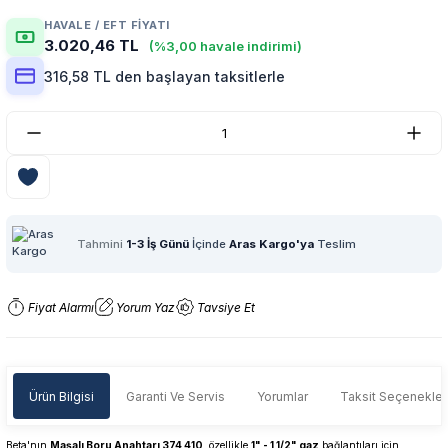
HAVALE / EFT FIYATI
3.020,46 TL
(%3,00 havale indirimi)
316,58 TL den başlayan taksitlerle
Tahmini
1-3 İş Günü
İçinde
Aras Kargo'ya
Teslim
Fiyat Alarmı
Yorum Yaz
Tavsiye Et
Ürün Bilgisi
Garanti Ve Servis
Yorumlar
Taksit Seçenekler
Beta'nın
Maşalı Boru Anahtarı 374 410
, özellikle
1" - 1 1/2" gaz
bağlantıları için