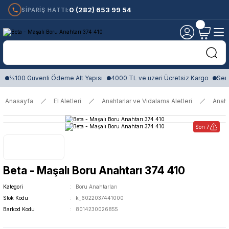
0 (282) 653 99 54
SİPARİŞ HATTI:
%100 Güvenli Ödeme Alt Yapısı
4000 TL ve üzeri Ücretsiz Kargo
Sert
Anasayfa
El Aletleri
Anahtarlar ve Vidalama Aletleri
Anaht
Son 7
Beta - Maşalı Boru Anahtarı 374 410
Kategori
Boru Anahtarları
Stok Kodu
k_6022037441000
Barkod Kodu
8014230026855