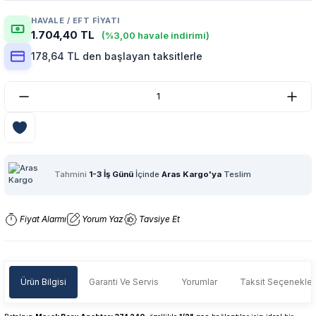
HAVALE / EFT FIYATI
1.704,40 TL
(%3,00 havale indirimi)
178,64 TL den başlayan taksitlerle
Tahmini
1-3 İş Günü
İçinde
Aras Kargo'ya
Teslim
Fiyat Alarmı
Yorum Yaz
Tavsiye Et
Ürün Bilgisi
Garanti Ve Servis
Yorumlar
Taksit Seçenekler