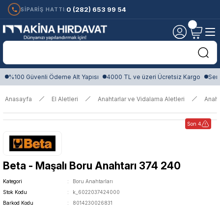
0 (282) 653 99 54
SİPARİŞ HATTI:
%100 Güvenli Ödeme Alt Yapısı
4000 TL ve üzeri Ücretsiz Kargo
Sert
Anasayfa
El Aletleri
Anahtarlar ve Vidalama Aletleri
Anaht
Son 4
Beta - Maşalı Boru Anahtarı 374 240
Kategori
Boru Anahtarları
Stok Kodu
k_6022037424000
Barkod Kodu
8014230026831