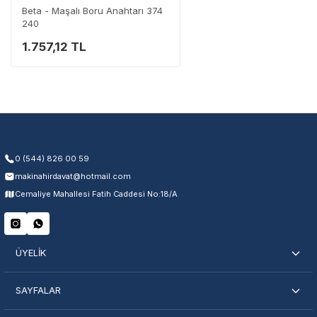
Beta - Maşalı Boru Anahtarı 374
240
1.757,12 TL
Garanti Kapsamı
Üretim ve malzeme hataları
Ücretsiz onarım veya değişim
Yetkili servis ağı desteği
Kullanıcı hatası ve fiziksel hasar hariçtir. Fatura ibrazı zorunludur.
0 (544) 826 00 59
makinahirdavat@hotmail.com
Servisi Nasıl Bulurum?
Cemaliye Mahallesi Fatih Caddesi No:18/A
Şehir Seç
Marka Seç
İletişime Geç
ÜYELİK
SAYFALAR