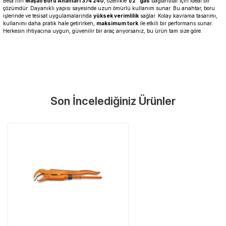
Beta'nın
Maşalı Boru Anahtarı 374 240
, özellikle
1/2" gas
bağlantılar için ideal bir
çözümdür. Dayanıklı yapısı sayesinde uzun ömürlü kullanım sunar. Bu anahtar, boru
işlerinde ve tesisat uygulamalarında
yüksek verimlilik
sağlar. Kolay kavrama tasarımı,
kullanımı daha pratik hale getirirken,
maksimum tork
ile etkili bir performans sunar.
Herkesin ihtiyacına uygun, güvenilir bir araç arıyorsanız, bu ürün tam size göre.
Garanti Ve Servis
Bu ürüne ilk yorumu siz yapın!
Güvenle Satın Alın
Son İncelediğiniz Ürünler
Yorum Yaz
Tüm ürünlerimiz üretici firma garantisi altındadır. Size en yakın
servisi kolayca bulun.
Neden Güvenli?
Üretici Garantisi
Orijinal garanti belgeli ürünler
Yaygın Servis Ağı
Size en yakın noktayı anında bulun
Destek Hattı
0 (282) 653 99 54