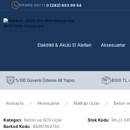
0 (282) 653 99 54
SİPARİŞ HATTI:
Elektrikli & Akülü El Aletleri
Aksesuarlar
%100 Güvenli Ödeme Alt Yapısı
4000 TL v
Anasayfa
Aksesuarlar
Matkap Uçları
Beton v
Kategori
Beton ve SDS Uçlar
Stok Kodu
Rm_D-34
Barkod Kodu
88381364782