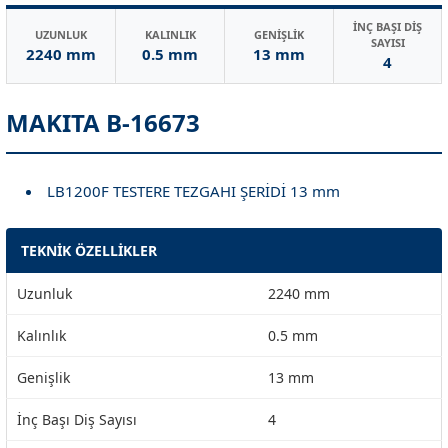
İNÇ BAŞI DİŞ
UZUNLUK
KALINLIK
GENİŞLİK
SAYISI
2240 mm
0.5 mm
13 mm
4
MAKITA B-16673
LB1200F TESTERE TEZGAHI ŞERİDİ 13 mm
TEKNİK ÖZELLİKLER
Uzunluk
2240 mm
Kalınlık
0.5 mm
Genişlik
13 mm
İnç Başı Diş Sayısı
4