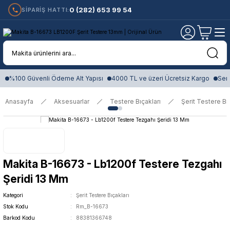
0 (282) 653 99 54
SİPARİŞ HATTI:
%100 Güvenli Ödeme Alt Yapısı
4000 TL ve üzeri Ücretsiz Kargo
Sert
Anasayfa
Aksesuarlar
Testere Bıçakları
Şerit Testere Bı
Makita B-16673 - Lb1200f Testere Tezgahı
Şeridi 13 Mm
Kategori
Şerit Testere Bıçakları
Stok Kodu
Rm_B-16673
Barkod Kodu
88381366748