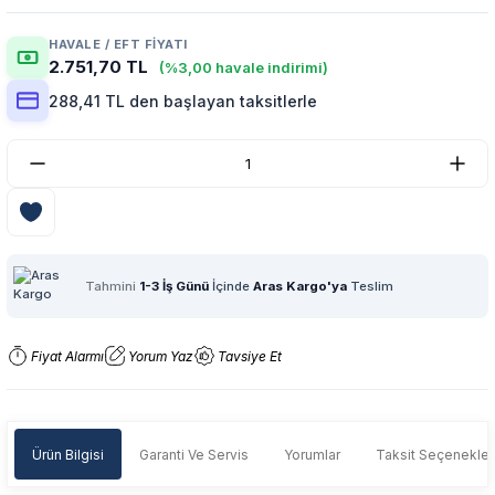
HAVALE / EFT FIYATI
2.751,70 TL
(%3,00 havale indirimi)
288,41 TL den başlayan taksitlerle
Tahmini
1-3 İş Günü
İçinde
Aras Kargo'ya
Teslim
Fiyat Alarmı
Yorum Yaz
Tavsiye Et
Ürün Bilgisi
Garanti Ve Servis
Yorumlar
Taksit Seçenekler