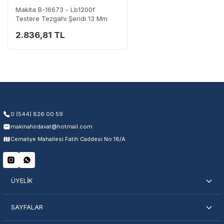
Makita B-16673 - Lb1200f
Testere Tezgahı Şeridi 13 Mm
2.836,81 TL
Garanti Kapsamı
Üretim ve malzeme hataları
Ücretsiz onarım veya değişim
Yetkili servis ağı desteği
Kullanıcı hatası ve fiziksel hasar hariçtir. Fatura ibrazı zorunludur.
0 (544) 826 00 59
makinahirdavat@hotmail.com
Servisi Nasıl Bulurum?
Cemaliye Mahallesi Fatih Caddesi No:18/A
Şehir Seç
Marka Seç
İletişime Geç
ÜYELİK
SAYFALAR