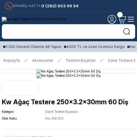
0 (282) 653 99 54
SİPARİŞ HATTI:
%100 Güvenli Ödeme Alt Yapısı
4000 TL ve üzeri Ücretsiz Kargo
Sert
Anasayfa
Aksesuarlar
Testere Bıçakları
Daire Testere Bı
Kw Ağaç Testere 250x3.2x30mm 60 Di̇ş
Kategori
Daire Testere Bıçakları
Stok Kodu
Rm_KW 250