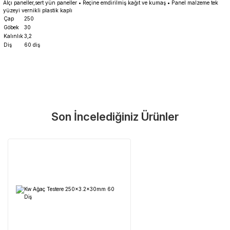
Alçı paneller,sert yün paneller
•
Reçine emdirilmiş kağıt ve kumaş
•
Panel malzeme tek
yüzeyi vernikli plastik kaplı
Çap
250
Göbek
30
Kalınlık
3,2
Diş
60 diş
Garanti Ve Servis
Bu ürüne ilk yorumu siz yapın!
Güvenle Satın Alın
Son İncelediğiniz Ürünler
Yorum Yaz
Tüm ürünlerimiz üretici firma garantisi altındadır. Size en yakın
servisi kolayca bulun.
Neden Güvenli?
Üretici Garantisi
Orijinal garanti belgeli ürünler
Yaygın Servis Ağı
Size en yakın noktayı anında bulun