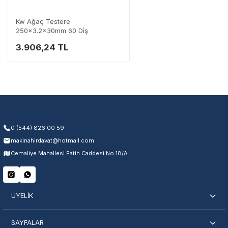
Destek Hattı
0 (282) 653 99 54
Kw Ağaç Testere
250x3.2x30mm 60 Di̇ş
3.906,24 TL
Garanti Kapsamı
Üretim ve malzeme hataları
Ücretsiz onarım veya değişim
Yetkili servis ağı desteği
Kullanıcı hatası ve fiziksel hasar hariçtir. Fatura ibrazı zorunludur.
0 (544) 826 00 59
makinahirdavat@hotmail.com
Servisi Nasıl Bulurum?
Cemaliye Mahallesi Fatih Caddesi No:18/A
Şehir Seç
Marka Seç
İletişime Geç
ÜYELİK
SAYFALAR