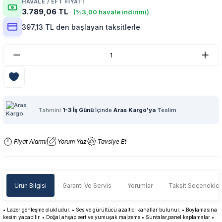
HAVALE / EFT FIYATI
3.789,06 TL
(%3,00 havale indirimi)
397,13 TL den başlayan taksitlerle
Tahmini
1-3 İş Günü
İçinde
Aras Kargo'ya
Teslim
Fiyat Alarmı
Yorum Yaz
Tavsiye Et
Ürün Bilgisi
Garanti Ve Servis
Yorumlar
Taksit Seçenekler
•
Lazer genleşme olukludur.
•
Ses ve gürültücü azaltıcı kanallar bulunur.
•
Boylamasına
kesim yapabilir.
•
Doğal ahşap sert ve yumuşak malzeme
•
Suntalar,panel kaplamalar
•