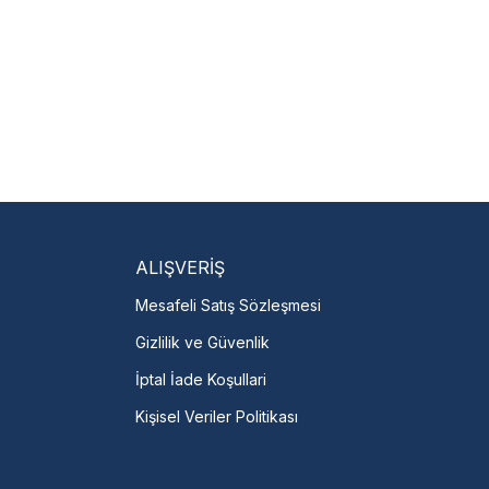
isi Bulun
servislere anında ulaşın.
talı →
ALIŞVERİŞ
Mesafeli Satış Sözleşmesi
Gizlilik ve Güvenlik
İptal İade Koşullari
Kişisel Veriler Politikası