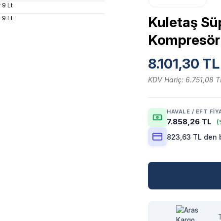
Kuletaş Sü
Kompresör 
8.101,30 TL
KDV Hariç: 6.751,08 T
HAVALE / EFT FIY
7.858,26 TL
(
823,63 TL den b