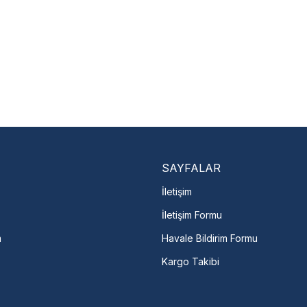
Nasıl Bulurum?
En Yakın Serv
Marka ve şehir seçerek yetkili 
arka Seç
İletişime Geç
Servis Por
SAYFALAR
İletişim
İletişim Formu
m
Havale Bildirim Formu
Kargo Takibi