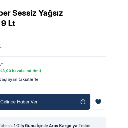
per Sessiz Yağsız
9 Lt
L
ATI
%3,00 havale indirimi)
aşlayan taksitlerle
Gelince Haber Ver
Tahmini
1-2 İş Günü
İçinde
Aras Kargo'ya
Teslim