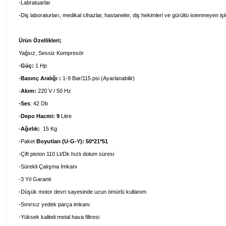
-Labratuarlar
-Diş laboraturları, medikal cihazlar, hastaneler, diş hekimleri ve gürültü istenmeyen işl
Ürün Özellikleri;
Yağsız, Sessiz Kompresör
-
Güç:
1 Hp
-
Basınç Aralığı :
1-9 Bar/115 psi (Ayarlanabilir)
-
Akım:
220 V / 50 Hz
-Ses
: 42 Db
-
Depo Hacmi: 9
Litre
-
Ağırlık:
15 Kg
-Paket
Boyutları (U-G-Y):
50*21*51
-Çift piston 110 Lt/Dk hızlı dolum süresi
-Sürekli Çalışma İmkanı
-3 Yıl Garanti
-Düşük motor devri sayesinde uzun ömürlü kullanım
-Sınırsız yedek parça imkanı
-Yüksek kaliteli metal hava filtresi