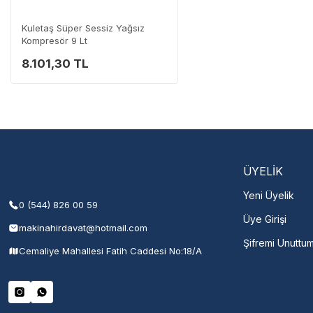
0 (282) 653 99 54
Kuletaş Süper Sessiz Yağsız
Kompresör 9 Lt
8.101,30 TL
Servisi 
Şehir Seç
M
ÜYELİK
Yeni Üyelik
0 (544) 826 00 59
Üye Girişi
makinahirdavat@hotmail.com
Şifremi Unuttu
Cemaliye Mahallesi Fatih Caddesi No:18/A