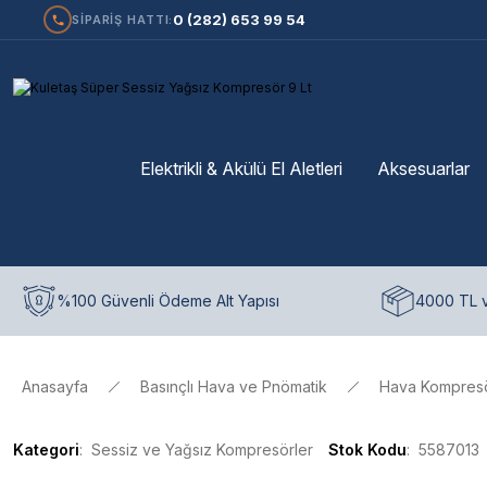
0 (282) 653 99 54
SİPARİŞ HATTI:
Elektrikli & Akülü El Aletleri
Aksesuarlar
%100 Güvenli Ödeme Alt Yapısı
4000 TL v
Anasayfa
Basınçlı Hava ve Pnömatik
Hava Kompresör
Kategori
Sessiz ve Yağsız Kompresörler
Stok Kodu
5587013