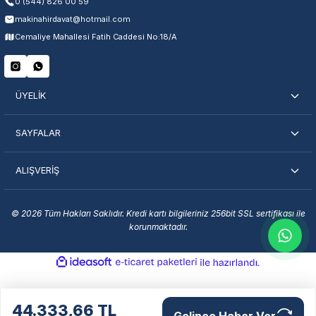
0 (544) 826 00 59
makinahirdavat@hotmail.com
Servisi Nasıl Bulurum?
Cemaliye Mahallesi Fatih Caddesi No:18/A
Şehir Seç
Marka Seç
İletişime Geç
ÜYELİK
SAYFALAR
ALIŞVERİŞ
En Yakın Servisi Bulun
Marka ve şehir seçerek yetkili servislere anında ulaşın.
© 2026 Tüm Hakları Saklıdır. Kredi kartı bilgileriniz 256bit SSL sertifikası ile
korunmaktadır.
Servis Portalı →
ideasoft
ile
e-
hazırlandı.
ticaret
paketleri
44.333,66 TL