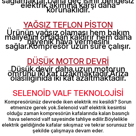
sağlamaktar.Daha geç ısınır dengesiz
elektrik akımına karşı daha
korunaklıdır.
YAĞSIZ TEFLON PİSTON
Ürünün yağsız olaması hem bakım
maliyetini ortadan kaldırır hem daha
hijyenik hava vermesini
sağlar.Kompresör uzun süre çalışır.
DÜŞÜK MOTOR DEVRİ
Düşük devir daha uzun motorun
ömrünü iki kat uzakmaktadır.Arıza
olasılığınıda iki kat azaltmaktadır.
SELENOİD VALF TEKNOLOJİSİ
Kompresörünüz devrede iken elektrik mi kesildi? Sorun
etmenize gerek yok.Selenoid valf elektrik kesintisi
olduğu zaman kompresörün kafalarında kalan basınçlı
hava selenoid valf sayesinde tahliye edilir.Böylelikle
elektrik geldiğinde kafalar sıkışmaz ve tekrar sorunsuz bir
şekilde çalışmaya devam eder.