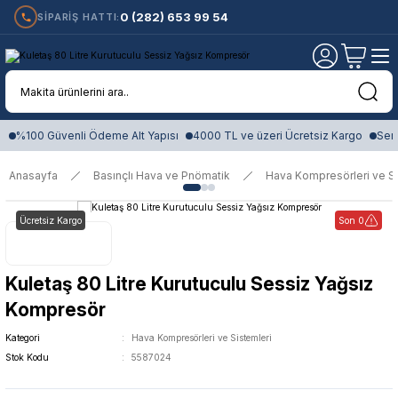
0 (282) 653 99 54
SİPARİŞ HATTI:
%100 Güvenli Ödeme Alt Yapısı
4000 TL ve üzeri Ücretsiz Kargo
Sert
Anasayfa
Basınçlı Hava ve Pnömatik
Hava Kompresörleri ve Si
Ücretsiz Kargo
Son 0
Kuletaş 80 Litre Kurutuculu Sessiz Yağsız
Kompresör
Kategori
Hava Kompresörleri ve Sistemleri
Stok Kodu
5587024