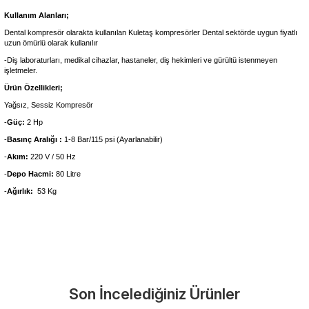
Kullanım Alanları;
Dental kompresör olarakta kullanılan Kuletaş kompresörler Dental sektörde uygun fiyatlı
uzun ömürlü olarak kullanılır
-Diş laboraturları, medikal cihazlar, hastaneler, diş hekimleri ve gürültü istenmeyen
işletmeler.
Ürün Özellikleri;
Yağsız, Sessiz Kompresör
-
Güç:
2 Hp
-
Basınç Aralığı :
1-8 Bar/115 psi (Ayarlanabilir)
-
Akım:
220 V / 50 Hz
-
Depo Hacmi:
80 Litre
-
Ağırlık:
53 Kg
Garanti Ve Servis
Bu ürüne ilk yorumu siz yapın!
Güvenle Satın Alın
Son İncelediğiniz Ürünler
Yorum Yaz
Tüm ürünlerimiz üretici firma garantisi altındadır. Size en yakın