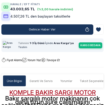
HAVALE / EFT FIYATI
43.003,65 TL
(%3,00 havale indirimi)
4.507,26 TL den başlayan taksitlerle
Gelince Haber Ver
Tahmini
1-3 İş Günü
İçinde
Aras Kargo'ya
KARGO BEDAVA
Teslim
Fiyat Alarmı
Yorum Yaz
Tavsiye Et
Ürün Bilgisi
Garanti Ve Servis
Yorumlar
Taksit Seçenekler
KOMPLE BAKIR SARGI MOTOR
Bakır sargılılı motor makinanın çok
daha uzun süre çalışmasını